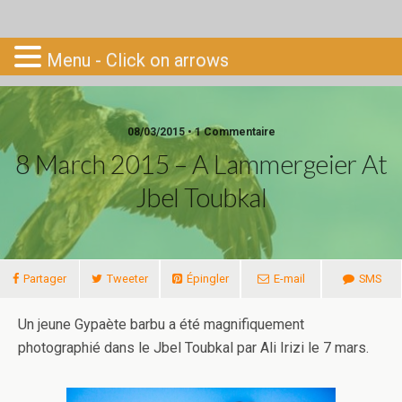
Go-South
Menu - Click on arrows
08/03/2015 • 1 Commentaire
8 March 2015 – A Lammergeier At
Jbel Toubkal
Partager
Tweeter
Épingler
E-mail
SMS
Un jeune Gypaète barbu a été magnifiquement
photographié dans le Jbel Toubkal par Ali Irizi le 7 mars.