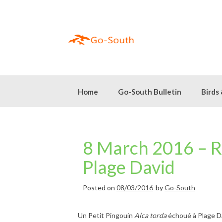
Skip
to
content
Home
Go-South Bulletin
Birds
8 March 2016 – Ra
Plage David
Posted on
08/03/2016
by
Go-South
Un Petit Pingouin
Alca torda
échoué à Plage D