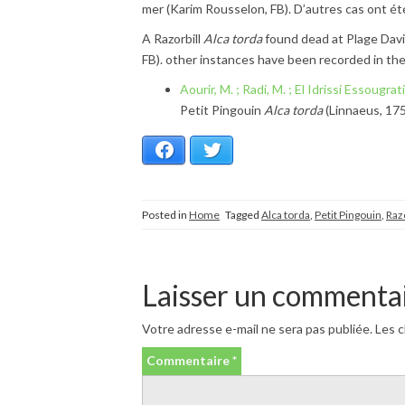
mer (Karim Rousselon, FB). D’autres cas ont ét
A Razorbill
Alca torda
found dead at Plage Dav
FB). other instances have been recorded in the
Aourir, M. ; Radi, M. ; El Idrissi Essougra
Petit Pingouin
Alca torda
(Linnaeus, 175
Facebook
Twitter
Posted in
Home
Tagged
Alca torda
,
Petit Pingouin
,
Razo
Laisser un commenta
Votre adresse e-mail ne sera pas publiée.
Les c
Commentaire
*