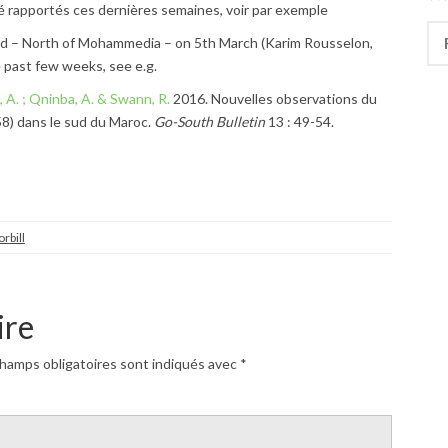
é rapportés ces dernières semaines, voir par exemple
Rec
id – North of Mohammedia – on 5th March (Karim Rousselon,
 past few weeks, see e.g.
ti, A. ; Qninba, A. & Swann, R.
2016. Nouvelles observations du
8) dans le sud du Maroc.
Go-South Bulletin
13 : 49-54.
rbill
ire
hamps obligatoires sont indiqués avec
*