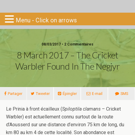
Go-South
Menu - Click on arrows
08/03/2017 • 2 Commentaires
8 March 2017 – The Cricket
Warbler Found In The Negjyr
Partager
Tweeter
Épingler
E-mail
SMS
Le Prinia à front écailleux (
Spiloptila clamans
– Cricket
Warbler) est actuellement connu surtout de la route
d’Aousserd sur une distance d’environ 75 km de long, du
km 80 au km 4 de cette localité. Son abondance est