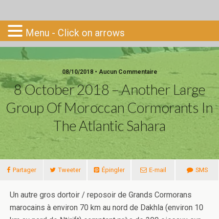
Go-South
Menu - Click on arrows
08/10/2018 • Aucun Commentaire
8 October 2018 – Another Large
Group Of Moroccan Cormorants In
The Atlantic Sahara
Partager
Tweeter
Épingler
E-mail
SMS
Un autre gros dortoir / reposoir de Grands Cormorans
marocains à environ 70 km au nord de Dakhla (environ 10