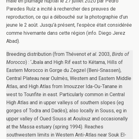
mâle en plumage nuptial le 27 juillet 2020 par Pedro
Paredes Ruíz a incité à rechercher des preuves de
reproduction, ce qui a débouché sur la photographie d’un
jeune le 2 août. Jusqu’à présent, l’espèce était considérée
comme hivernante dans cette région (info. Diego Jerez
Abad).
Breeding distribution (from Thévenot
et al.
2003,
Birds of
Morocco
) : ‘Jbala and High Rif east to Kétama, Hills of
Eastern Morocco in Gorge du Zegzel (Beni-Snassen),
Central Plateau near Oulmès, Western and Eastern Middle
Atlas, and High Atlas from Imouzzer Ida-Ou-Tanane in
west to Tounfite in east. Particularly common in Central
High Atlas and in upper valleys of southern slopes (eg
gorges of Todra and Dadès); also locally in Souss, eg in
upper valley of Oued Souss at Aoulouz and occasionally
at the Massa estuary (spring 1994). Reaches
southwestern limits in Western Anti-Atlas near Souk El-