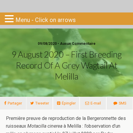
Go-South
Menu - Click on arrows
09/08/2020 • Aucun Commentaire
9 August 2020 – First Breeding
Record Of A Grey Wagtail At
Melilla
Partager
Tweeter
Épingler
E-mail
SMS
Première preuve de reproduction de la Bergeronnette des
ruisseaux
Motacilla cinerea
à Melilla : l’observation d’un