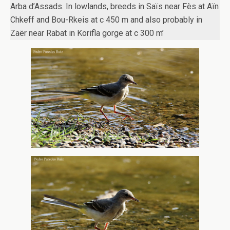
Arba d’Assads. In lowlands, breeds in Saïs near Fès at Aïn
Chkeff and Bou-Rkeis at c 450 m and also probably in
Zaër near Rabat in Korifla gorge at c 300 m’