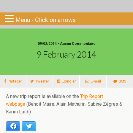
Go-South
Menu - Click on arrows
09/02/2014 • Aucun Commentaire
9 February 2014
Partager
Tweeter
Épingler
E-mail
SMS
A new trip report is available on the
Trip Report
webpage
(Benoit Maire, Alain Mathurin, Sabine Zègres &
Karim Laïdi)
Facebook
Twitter