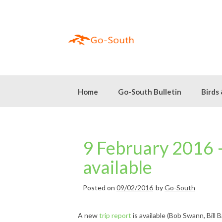
Skip
to
content
Home
Go-South Bulletin
Birds
9 February 2016 –
available
Posted on
09/02/2016
by
Go-South
A new
trip report
is available (Bob Swann, Bill B