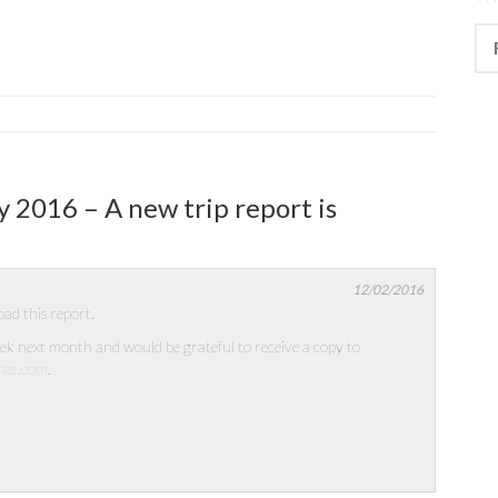
Rec
y 2016 – A new trip report is
12/02/2016
ad this report.
eek next month and would be grateful to receive a copy to
net.com
.