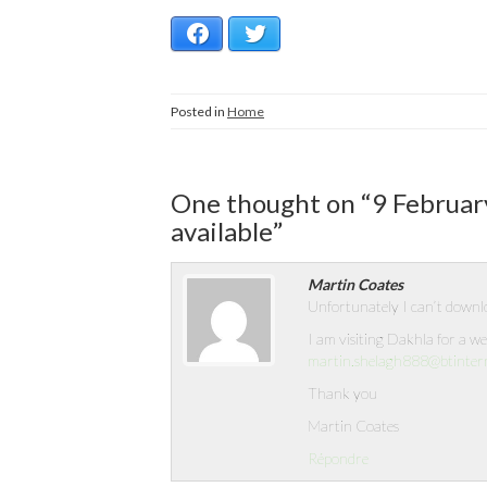
Facebook
Twitter
Posted in
Home
One thought on “
9 Februar
available
”
Martin Coates
Unfortunately I can’t downlo
I am visiting Dakhla for a w
martin.shelagh888@btinter
Thank you
Martin Coates
Répondre