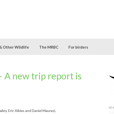
 & Other Wildlife
The MRBC
For birders
 A new trip report is
SE
ailey, Eric Alblas and Daniel Mauras).