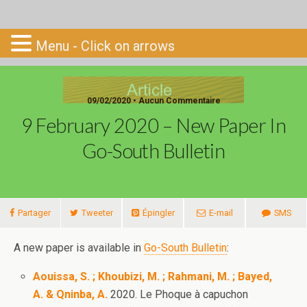
Go-South
Menu - Click on arrows
09/02/2020 • Aucun Commentaire
9 February 2020 – New Paper In
Go-South Bulletin
Partager
Tweeter
Épingler
E-mail
SMS
A new paper is available in
Go-South Bulletin
:
Aouissa, S. ; Khoubizi, M. ; Rahmani, M. ; Bayed,
A. & Qninba, A.
2020. Le Phoque à capuchon