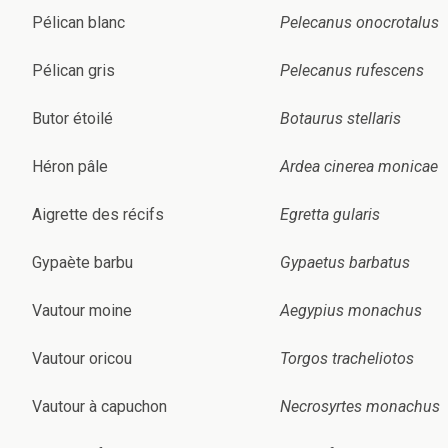
Pélican blanc
Pelecanus onocrotalus
Pélican gris
Pelecanus rufescens
Butor étoilé
Botaurus stellaris
Héron pâle
Ardea cinerea monicae
Aigrette des récifs
Egretta gularis
Gypaète barbu
Gypaetus barbatus
Vautour moine
Aegypius monachus
Vautour oricou
Torgos tracheliotos
Vautour à capuchon
Necrosyrtes monachus