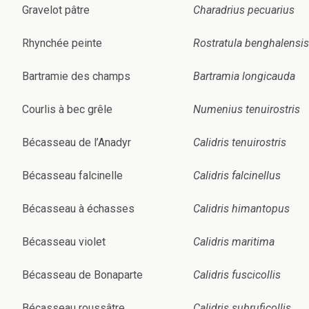
Gravelot pâtre
Charadrius pecuarius
Rhynchée peinte
Rostratula benghalensis
Bartramie des champs
Bartramia longicauda
Courlis à bec grêle
Numenius tenuirostris
Bécasseau de l’Anadyr
Calidris tenuirostris
Bécasseau falcinelle
Calidris falcinellus
Bécasseau à échasses
Calidris himantopus
Bécasseau violet
Calidris maritima
Bécasseau de Bonaparte
Calidris fuscicollis
Bécasseau roussâtre
Calidris subruficollis