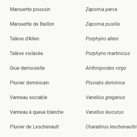
Marouette poussin
Zapornia parva
Marouette de Baillon
Zapornia pusilla
Talève d’Allen
Porphyrio alleni
Talève violacée
Porphyrio martinicus
Grue demoiselle
Anthropoides virgo
Pluvier dominicain
Pluvialis dominica
Vanneau sociable
Vanellus gregarius
Vanneau à queue blanche
Vanellus leucurus
Pluvier de Leschenault
Charadrius leschenaultii