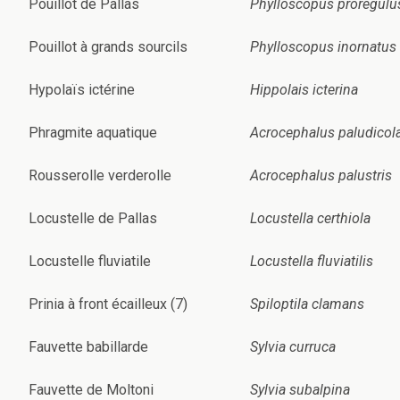
Pouillot de Pallas
Phylloscopus proregulu
Pouillot à grands sourcils
Phylloscopus inornatus
Hypolaïs ictérine
Hippolais icterina
Phragmite aquatique
Acrocephalus paludicol
Rousserolle verderolle
Acrocephalus palustris
Locustelle de Pallas
Locustella certhiola
Locustelle fluviatile
Locustella fluviatilis
Prinia à front écailleux (7)
Spiloptila clamans
Fauvette babillarde
Sylvia curruca
Fauvette de Moltoni
Sylvia subalpina