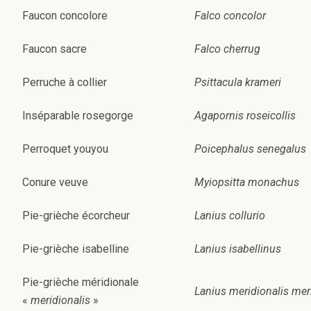
Faucon concolore
Falco concolor
Faucon sacre
Falco cherrug
Perruche à collier
Psittacula krameri
Inséparable rosegorge
Agapornis roseicollis
Perroquet youyou
Poicephalus senegalus
Conure veuve
Myiopsitta monachus
Pie-grièche écorcheur
Lanius collurio
Pie-grièche isabelline
Lanius isabellinus
Pie-grièche méridionale
Lanius meridionalis mer
«
meridionalis
»