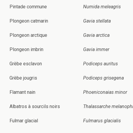
Pintade commune
Numida meleagris
Plongeon catmarin
Gavia stellata
Plongeon arctique
Gavia arctica
Plongeon imbrin
Gavia immer
Grèbe esclavon
Podiceps auritus
Grèbe jougris
Podiceps grisegena
Flamant nain
Phoeniconaias minor
Albatros à sourcils noirs
Thalassarche melanophr
Fulmar glacial
Fulmarus glacialis