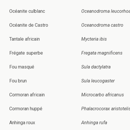
Océanite culblanc
Oceanodroma leucorho
Océanite de Castro
Oceanodroma castro
Tantale africain
Mycteria ibis
Frégate superbe
Fregata magnificens
Fou masqué
Sula dactylatra
Fou brun
Sula leucogaster
Cormoran africain
Microcarbo africanus
Cormoran huppé
Phalacrocorax aristoteli
Anhinga roux
Anhinga rufa