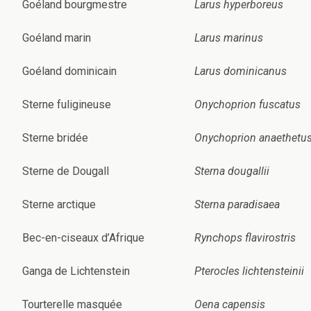
Goéland bourgmestre
Larus hyperboreus
Goéland marin
Larus marinus
Goéland dominicain
Larus dominicanus
Sterne fuligineuse
Onychoprion fuscatus
Sterne bridée
Onychoprion anaethetu
Sterne de Dougall
Sterna dougallii
Sterne arctique
Sterna paradisaea
Bec-en-ciseaux d’Afrique
Rynchops flavirostris
Ganga de Lichtenstein
Pterocles lichtensteinii
Tourterelle masquée
Oena capensis