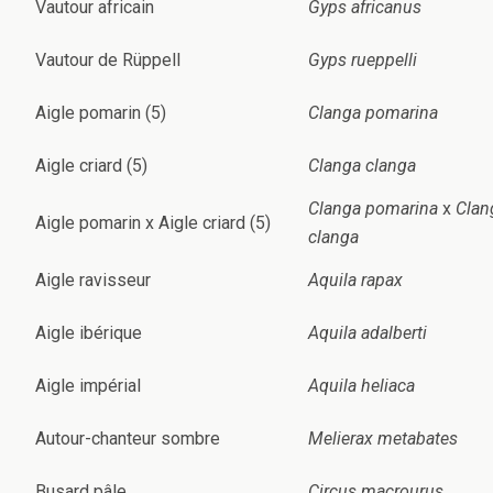
Vautour africain
Gyps africanus
Vautour de Rüppell
Gyps rueppelli
Aigle pomarin (5)
Clanga pomarina
Aigle criard (5)
Clanga clanga
Clanga pomarina
x
Clan
Aigle pomarin x Aigle criard (5)
clanga
Aigle ravisseur
Aquila rapax
Aigle ibérique
Aquila adalberti
Aigle impérial
Aquila heliaca
Autour-chanteur sombre
Melierax metabates
Busard pâle
Circus macrourus