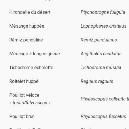
Hirondelle du désert
Ptyonoprogne fuligula
Mésange huppée
Lophophanes cristatus
Rémiz penduline
Remiz pendulinus
Mésange à longue queue
Aegithalos caudatus
Tichodrome échelette
Tichodroma muraria
Roitelet huppé
Regulus regulus
Pouillot véloce
Phylloscopus collybita tr
«
tristis/fulvescens
»
Pouillot brun
Phylloscopus fuscatus