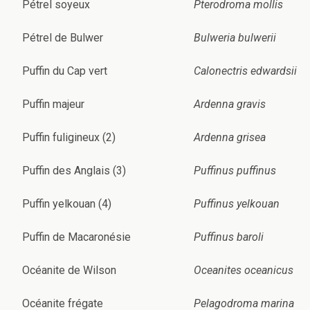
Pétrel soyeux
Pterodroma mollis
Pétrel de Bulwer
Bulweria bulwerii
Puffin du Cap vert
Calonectris edwardsii
Puffin majeur
Ardenna gravis
Puffin fuligineux (2)
Ardenna grisea
Puffin des Anglais (3)
Puffinus puffinus
Puffin yelkouan (4)
Puffinus yelkouan
Puffin de Macaronésie
Puffinus baroli
Océanite de Wilson
Oceanites oceanicus
Océanite frégate
Pelagodroma marina