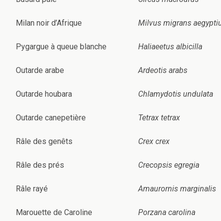
Milan noir d’Afrique
Milvus migrans aegypti
Pygargue à queue blanche
Haliaeetus albicilla
Outarde arabe
Ardeotis arabs
Outarde houbara
Chlamydotis undulata
Outarde canepetière
Tetrax tetrax
Râle des genêts
Crex crex
Râle des prés
Crecopsis egregia
Râle rayé
Amaurornis marginalis
Marouette de Caroline
Porzana carolina