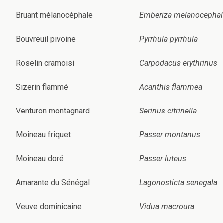
Bruant mélanocéphale
Emberiza melanocephal
Bouvreuil pivoine
Pyrrhula pyrrhula
Roselin cramoisi
Carpodacus erythrinus
Sizerin flammé
Acanthis flammea
Venturon montagnard
Serinus citrinella
Moineau friquet
Passer montanus
Moineau doré
Passer luteus
Amarante du Sénégal
Lagonosticta senegala
Veuve dominicaine
Vidua macroura