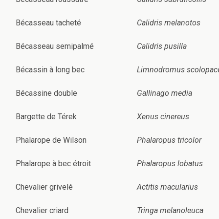
Bécasseau tacheté
Calidris melanotos
Bécasseau semipalmé
Calidris pusilla
Bécassin à long bec
Limnodromus scolopac
Bécassine double
Gallinago media
Bargette de Térek
Xenus cinereus
Phalarope de Wilson
Phalaropus tricolor
Phalarope à bec étroit
Phalaropus lobatus
Chevalier grivelé
Actitis macularius
Chevalier criard
Tringa melanoleuca