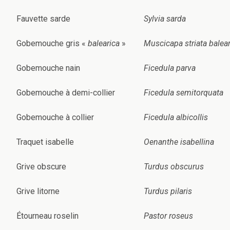
Fauvette sarde
Sylvia sarda
Gobemouche gris «
balearica
»
Muscicapa striata balear
Gobemouche nain
Ficedula parva
Gobemouche à demi-collier
Ficedula semitorquata
Gobemouche à collier
Ficedula albicollis
Traquet isabelle
Oenanthe isabellina
Grive obscure
Turdus obscurus
Grive litorne
Turdus pilaris
Étourneau roselin
Pastor roseus