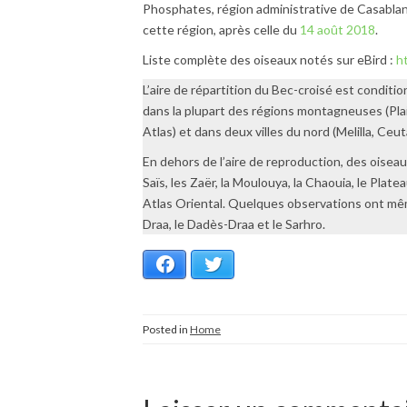
Phosphates, région administrative de Casabla
cette région, après celle du
14 août 2018
.
Liste complète des oiseaux notés sur eBird :
h
L’aire de répartition du Bec-croisé est condition
dans la plupart des régions montagneuses (Plai
Atlas) et dans deux villes du nord (Melilla, Ceut
En dehors de l’aire de reproduction, des oisea
Saïs, les Zaër, la Moulouya, la Chaouia, le Plat
Atlas Oriental. Quelques observations ont mê
Draa, le Dadès-Draa et le Sarhro.
Facebook
Twitter
Posted in
Home