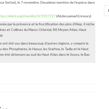
nca-Settat), le 7 novembre. Deuxième mention de l’espèce dans
Rec
ttps://ebird.org/checklist/S75927727
(Abdessamad Ennoury)
née par la présence et la fructification des pins d’Alep. Il niche
nes et Collines du Maroc Oriental, Rif, Moyen Atlas, Haut
a).
ux ont été vus dans beaucoup d’autres régions, y compris le
eau des Phosphates, le Haouz, les Srarhna, le Tadla et le Haut
me été obtenues au sud du Haut Atlas dans le Souss, le Bas