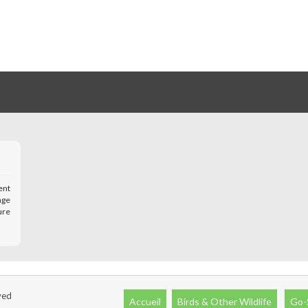
ent
age
ure
ved
Accueil
Birds & Other Wildlife
Go-