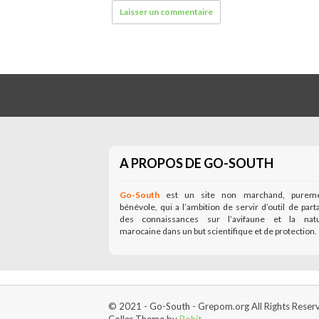
A PROPOS DE GO-SOUTH
Go-South
est un site non marchand, purem
bénévole, qui a l’ambition de servir d’outil de part
des connaissances sur l’avifaune et la nat
marocaine dans un but scientifique et de protection.
© 2021 - Go-South - Grepom.org All Rights Reser
Coller Theme by
Rohit
.