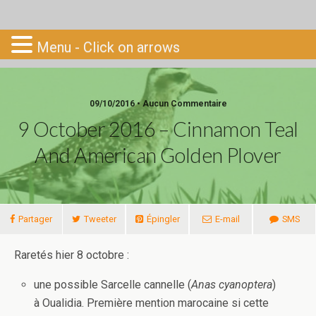
Go-South
Menu - Click on arrows
09/10/2016 • Aucun Commentaire
9 October 2016 – Cinnamon Teal
And American Golden Plover
Partager
Tweeter
Épingler
E-mail
SMS
Raretés hier 8 octobre :
une possible Sarcelle cannelle (
Anas cyanoptera
)
à Oualidia. Première mention marocaine si cette