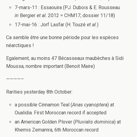
7-mars-11 : Essaouira (P.J. Dubois & E. Rousseau
in
Bergier
et al.
2012 = CHM17, dossier 11/18)
17-mai-16 : Jorf Lasfar (H. Touzé
et al.
)
Ca semble être une bonne période pour les espèces
néarctiques !
Egalement, au moins 47 Bécasseaux maubèches à Sidi
Moussa, nombre important (Benoit Maire)
————–
Rarities yesterday 8th October:
a possible Cinnamon Teal (
Anas cyanoptera
) at
Oualidia. First Moroccan record if accepted
an American Golden Plover (
Pluvialis dominica
) at
Khemis Zemamra, 6th Moroccan record