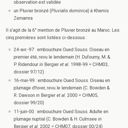
observation est validée
un Pluvier bronzé (
Pluvialis dominica
) à Khemis
Zemamra
Il s’agit de la 6° mention de Pluvier bronzé au Maroc. Les
cinq premières sont listées ci-dessous :
24-avr.-97 : embouchure Oued Souss. Oiseau en
premier été, revu le lendemain (H. Dufourny, M. &
P. Ridendour
in
Bergier
et al.
1998-99 = CHM03,
dossier 97/12)
16-mai-99 : embouchure Oued Souss. Oiseau en
plumage d’hiver, revu le lendemain (C. Bowden &
R. Dawson
in
Bergier
et al.
2000 = CHM05,
dossier 99/20)
11-juin-00 : embouchure Oued Souss. Adulte en
plumage nuptial (C. Bowden & H. Culmsee
in
Bergier
et al.
2002 = CHM07, dossier 00/24)