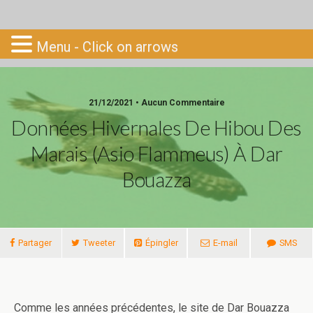
Go-South
Menu - Click on arrows
21/12/2021 • Aucun Commentaire
Données Hivernales De Hibou Des
Marais (Asio Flammeus) À Dar
Bouazza
Partager
Tweeter
Épingler
E-mail
SMS
Comme les années précédentes, le site de Dar Bouazza