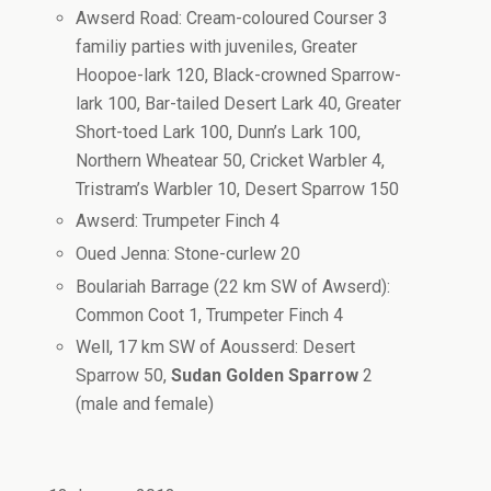
Awserd Road: Cream-coloured Courser 3
familiy parties with juveniles, Greater
Hoopoe-lark 120, Black-crowned Sparrow-
lark 100, Bar-tailed Desert Lark 40, Greater
Short-toed Lark 100, Dunn’s Lark 100,
Northern Wheatear 50, Cricket Warbler 4,
Tristram’s Warbler 10, Desert Sparrow 150
Awserd: Trumpeter Finch 4
Oued Jenna: Stone-curlew 20
Boulariah Barrage (22 km SW of Awserd):
Common Coot 1, Trumpeter Finch 4
Well, 17 km SW of Aousserd: Desert
Sparrow 50,
Sudan Golden Sparrow
2
(male and female)