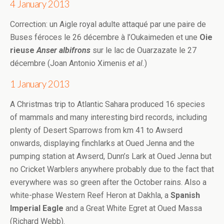
4 January 2013
Correction: un Aigle royal adulte attaqué par une paire de
Buses féroces le 26 décembre à l’Oukaimeden et une
Oie
rieuse
Anser albifrons
sur le lac de Ouarzazate le 27
décembre (Joan Antonio Ximenis
et al.
)
1 January 2013
A Christmas trip to Atlantic Sahara produced 16 species
of mammals and many interesting bird records, including
plenty of Desert Sparrows from km 41 to Awserd
onwards, displaying finchlarks at Oued Jenna and the
pumping station at Awserd, Dunn’s Lark at Oued Jenna but
no Cricket Warblers anywhere probably due to the fact that
everywhere was so green after the October rains. Also a
white-phase Western Reef Heron at Dakhla, a
Spanish
Imperial Eagle
and a Great White Egret at Oued Massa
(Richard Webb).