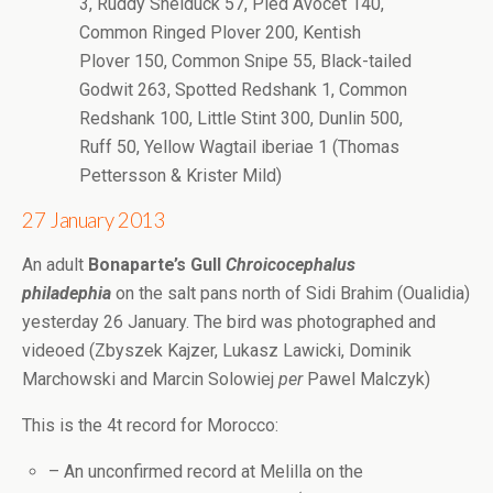
3, Ruddy Shelduck 57, Pied Avocet 140,
Common Ringed Plover 200, Kentish
Plover 150, Common Snipe 55, Black-tailed
Godwit 263, Spotted Redshank 1, Common
Redshank 100, Little Stint 300, Dunlin 500,
Ruff 50, Yellow Wagtail iberiae 1 (Thomas
Pettersson & Krister Mild)
27 January 2013
An adult
Bonaparte’s Gull
Chroicocephalus
philadephia
on the salt pans north of Sidi Brahim (Oualidia)
yesterday 26 January. The bird was photographed and
videoed (Zbyszek Kajzer, Lukasz Lawicki, Dominik
Marchowski and Marcin Solowiej
per
Pawel Malczyk)
This is the 4t record for Morocco:
– An unconfirmed record at Melilla on the