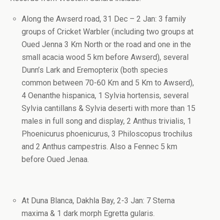
Along the Awserd road, 31 Dec – 2 Jan: 3 family
groups of Cricket Warbler (including two groups at
Oued Jenna 3 Km North or the road and one in the
small acacia wood 5 km before Awserd), several
Dunn’s Lark and Eremopterix (both species
common between 70-60 Km and 5 Km to Awserd),
4 Oenanthe hispanica, 1 Sylvia hortensis, several
Sylvia cantillans & Sylvia deserti with more than 15
males in full song and display, 2 Anthus trivialis, 1
Phoenicurus phoenicurus, 3 Philoscopus trochilus
and 2 Anthus campestris. Also a Fennec 5 km
before Oued Jenaa.
At Duna Blanca, Dakhla Bay, 2-3 Jan: 7 Sterna
maxima & 1 dark morph Egretta gularis.