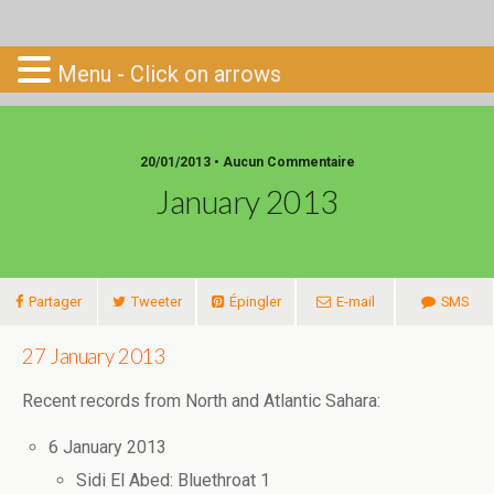
Go-South
Menu - Click on arrows
20/01/2013 • Aucun Commentaire
January 2013
Partager
Tweeter
Épingler
E-mail
SMS
27 January 2013
Recent records from North and Atlantic Sahara:
6 January 2013
Sidi El Abed: Bluethroat 1