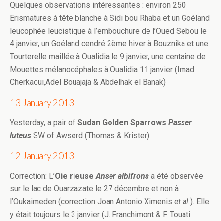
Quelques observations intéressantes : environ 250
Erismatures à tête blanche à Sidi bou Rhaba et un Goéland
leucophée leucistique à l’embouchure de l’Oued Sebou le
4 janvier, un Goéland cendré 2ème hiver à Bouznika et une
Tourterelle maillée à Oualidia le 9 janvier, une centaine de
Mouettes mélanocéphales à Oualidia 11 janvier (Imad
Cherkaoui,Adel Bouajaja & Abdelhak el Banak)
13 January 2013
Yesterday, a pair of
Sudan Golden Sparrows
Passer
luteus
SW of Awserd (Thomas & Krister)
12 January 2013
Correction: L’
Oie rieuse
Anser albifrons
a été observée
sur le lac de Ouarzazate le 27 décembre et non à
l’Oukaimeden (correction Joan Antonio Ximenis
et al.
). Elle
y était toujours le 3 janvier (J. Franchimont & F. Touati