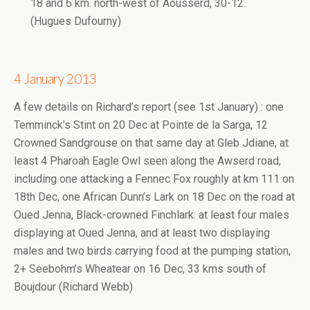
18 and 6 km. north-west of Aousserd, 30-12.
(Hugues Dufourny)
4 January 2013
A few details on Richard’s report (see 1st January) : one
Temminck’s Stint on 20 Dec at Pointe de la Sarga, 12
Crowned Sandgrouse on that same day at Gleb Jdiane, at
least 4 Pharoah Eagle Owl seen along the Awserd road,
including one attacking a Fennec Fox roughly at km 111 on
18th Dec, one African Dunn’s Lark on 18 Dec on the road at
Oued Jenna, Black-crowned Finchlark: at least four males
displaying at Oued Jenna, and at least two displaying
males and two birds carrying food at the pumping station,
2+ Seebohm’s Wheatear on 16 Dec, 33 kms south of
Boujdour (Richard Webb)