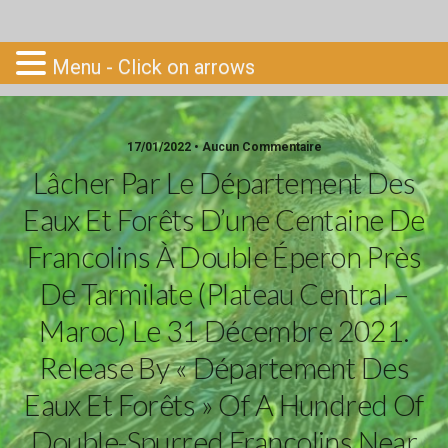
Go-South
Menu - Click on arrows
17/01/2022 • Aucun Commentaire
Lâcher Par Le Département Des
Eaux Et Forêts D’une Centaine De
Francolins À Double Éperon Près
De Tarmilate (Plateau Central –
Maroc) Le 31 Décembre 2021.
Release By « Département Des
Eaux Et Forêts » Of A Hundred Of
Double-Spurred Francolins Near