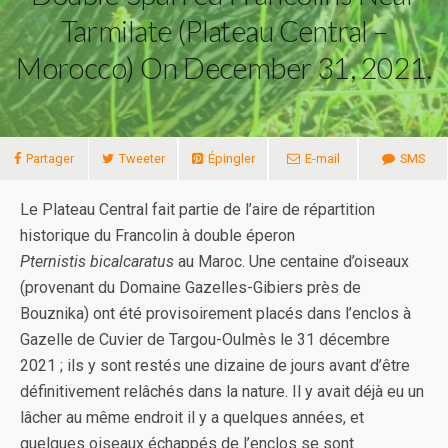
Tarmilate (Plateau Central –
Morocco) On December 31, 2021.
Partager
Tweeter
Épingler
E-mail
SMS
Le Plateau Central fait partie de l’aire de répartition
historique du Francolin à double éperon
Pternistis bicalcaratus
au Maroc. Une centaine d’oiseaux
(provenant du Domaine Gazelles-Gibiers près de
Bouznika) ont été provisoirement placés dans l’enclos à
Gazelle de Cuvier de Targou-Oulmès le 31 décembre
2021 ; ils y sont restés une dizaine de jours avant d’être
définitivement relâchés dans la nature. Il y avait déjà eu un
lâcher au même endroit il y a quelques années, et
quelques oiseaux échappés de l’enclos se sont