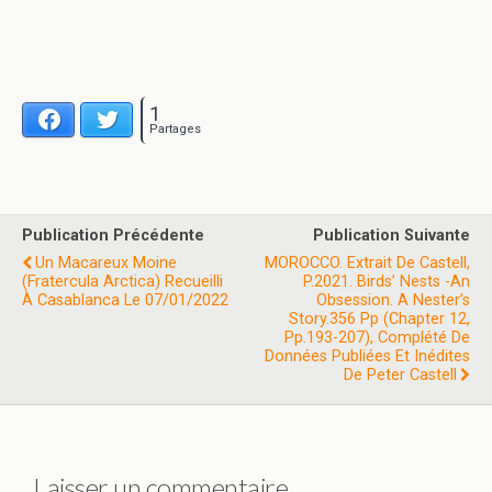
1
Facebook
Twitter
Partages
Publication Précédente
Publication Suivante
Un Macareux Moine
MOROCCO. Extrait De Castell,
(Fratercula Arctica) Recueilli
P.2021. Birds’ Nests -An
À Casablanca Le 07/01/2022
Obsession. A Nester’s
Story.356 Pp (Chapter 12,
Pp.193-207), Complété De
Données Publiées Et Inédites
De Peter Castell
Laisser un commentaire