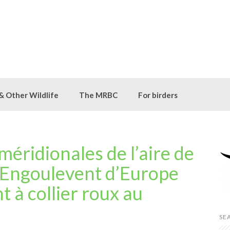
 & Other Wildlife
The MRBC
For birders
méridionales de l’aire de
l’Engoulevent d’Europe
t à collier roux au
SE