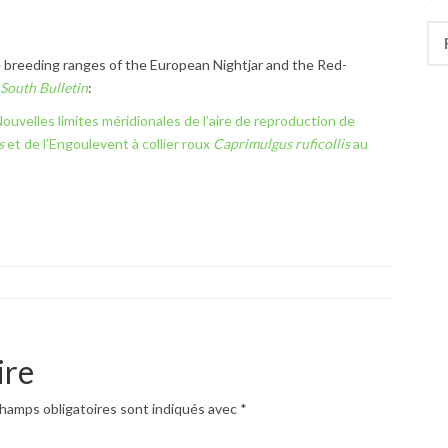
Rec
e breeding ranges of the European Nightjar and the Red-
South Bulletin
:
ouvelles limites méridionales de l’aire de reproduction de
s
et de l’Engoulevent à collier roux
Caprimulgus ruficollis
au
ire
hamps obligatoires sont indiqués avec
*