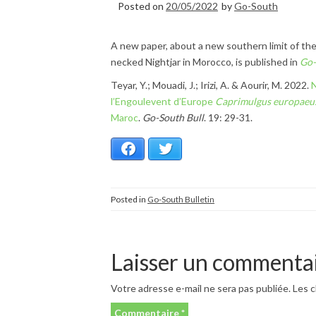
Posted on
20/05/2022
by
Go-South
A new paper, about a new southern limit of th
necked Nightjar in Morocco, is published in
Go-
Teyar, Y.; Mouadi, J.; Irizi, A. & Aourir, M. 2022.
N
l’Engoulevent d’Europe
Caprimulgus europaeu
Maroc
.
Go-South Bull
. 19: 29-31.
Facebook
Twitter
Posted in
Go-South Bulletin
Laisser un commenta
Votre adresse e-mail ne sera pas publiée.
Les c
Commentaire
*