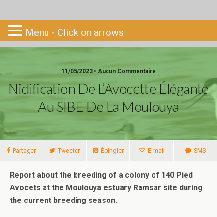
Go-South
Menu - Click on arrows
11/05/2023 • Aucun Commentaire
Nidification De L’Avocette Élégante
Au SIBE De La Moulouya
Partager
Tweeter
Épingler
E-mail
SMS
Report about the breeding of a colony of 140 Pied
Avocets at the Moulouya estuary Ramsar site during
the current breeding season.