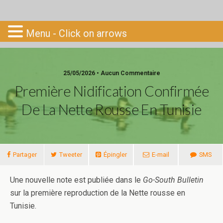
Go-South
Menu - Click on arrows
25/05/2026 • Aucun Commentaire
Première Nidification Confirmée
De La Nette Rousse En Tunisie
Partager
Tweeter
Épingler
E-mail
SMS
Une nouvelle note est publiée dans le
Go-South Bulletin
sur la première reproduction de la Nette rousse en
Tunisie.