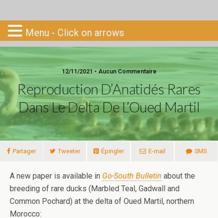
Go-South
Menu - Click on arrows
12/11/2021 • Aucun Commentaire
Reproduction D’Anatidés Rares
Dans Le Delta De L’Oued Martil
Partager
Tweeter
Épingler
E-mail
SMS
A new paper is available in
Go-South Bulletin
about the
breeding of rare ducks (Marbled Teal, Gadwall and
Common Pochard) at the delta of Oued Martil, northern
Morocco: