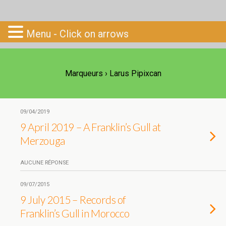
Go-South
Menu - Click on arrows
Marqueurs › Larus Pipixcan
09/04/2019
9 April 2019 – A Franklin’s Gull at
Merzouga
AUCUNE RÉPONSE
09/07/2015
9 July 2015 – Records of
Franklin’s Gull in Morocco