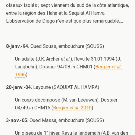
oiseaux isolés ; sept viennent du sud de la côte atlantique,
entre la région des Haha et la Saquiat Al Hamra.
L’observation de Diego n’en est que plus remarquable….
8-janv.-94.
Oued Souss, embouchure (SOUSS)
Un adulte (J.K. Archer
et al
.). Revu le 31.01.1994 (J.
Langbehn). Dossier 94/08
in
CHM01 (
Bergier
et al.
1996
)
20-janv.-04.
Layoune (SAQUIAT AL HAMRA)
Un corps décomposé (M. van Leeuwen). Dossier
04/49
in
CHM15 (
Bergier
et al.
2010
)
3-nov.-05.
Oued Massa, embouchure (SOUSS)
Un oiseau de 1° hiver. Revu le lendemain (A.B. van den