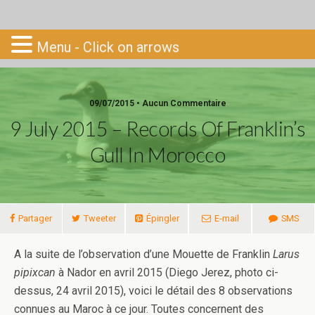
Go-South
Menu - Click on arrows
09/07/2015 • Aucun Commentaire
9 July 2015 – Records Of Franklin’s
Gull In Morocco
Partager
Tweeter
Épingler
E-mail
SMS
A la suite de l’observation d’une Mouette de Franklin
Larus
pipixcan
à Nador en avril 2015 (Diego Jerez, photo ci-
dessus, 24 avril 2015), voici le détail des 8 observations
connues au Maroc à ce jour. Toutes concernent des