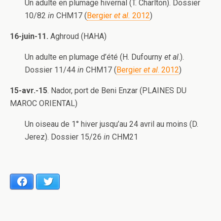
Un adulte en plumage hivernal (T. Charlton). Dossier
10/82
in
CHM17 (
Bergier
et al.
2012
)
16-juin-11.
Aghroud (HAHA)
Un adulte en plumage d’été (H. Dufourny
et al
.).
Dossier 11/44
in
CHM17 (
Bergier
et al
. 2012
)
15-avr.-15
. Nador, port de Beni Enzar (PLAINES DU
MAROC ORIENTAL)
Un oiseau de 1° hiver jusqu’au 24 avril au moins (D.
Jerez). Dossier 15/26
in
CHM21
Facebook
Twitter