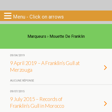
Go-South
Menu - Click on arrows
Marqueurs › Mouette De Franklin
09/04/2019
9 April 2019 – A Franklin’s Gull at
Merzouga
AUCUNE RÉPONSE
09/07/2015
9 July 2015 – Records of
Franklin’s Gull in Morocco