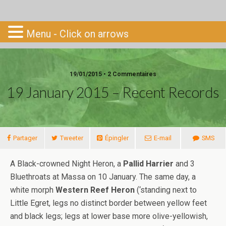
Go-South
Menu - Click on arrows
19/01/2015 • 2 Commentaires
19 January 2015 – Recent Records
Partager
Tweeter
Épingler
E-mail
SMS
A Black-crowned Night Heron, a
Pallid Harrier
and 3
Bluethroats at Massa on 10 January. The same day, a
white morph
Western Reef Heron
(‘standing next to
Little Egret, legs no distinct border between yellow feet
and black legs; legs at lower base more olive-yellowish,