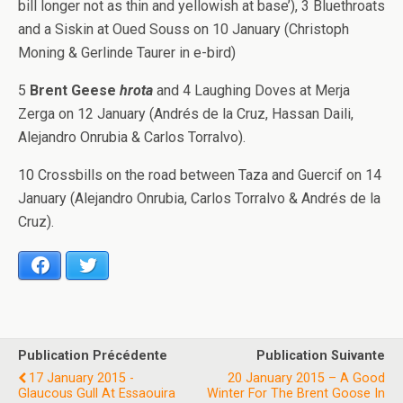
bill longer not as thin and yellowish at base’), 3 Bluethroats
and a Siskin at Oued Souss on 10 January (Christoph
Moning & Gerlinde Taurer in e-bird)
5
Brent Geese
hrota
and 4 Laughing Doves at Merja
Zerga on 12 January (Andrés de la Cruz, Hassan Daili,
Alejandro Onrubia & Carlos Torralvo).
10 Crossbills on the road between Taza and Guercif on 14
January (Alejandro Onrubia, Carlos Torralvo & Andrés de la
Cruz).
Facebook
Twitter
Publication Précédente
Publication Suivante
17 January 2015 -
20 January 2015 – A Good
Glaucous Gull At Essaouira
Winter For The Brent Goose In