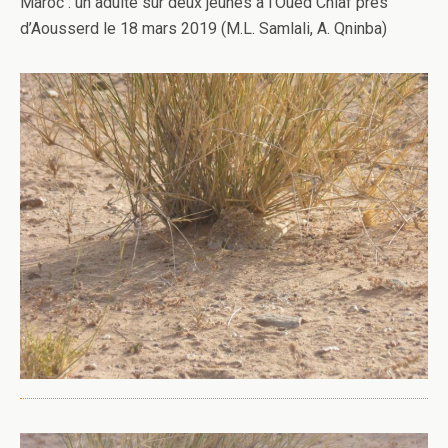
Maroc : un adulte sur deux jeunes à l’Oued Chiaf près
d’Aousserd le 18 mars 2019 (M.L. Samlali, A. Qninba)