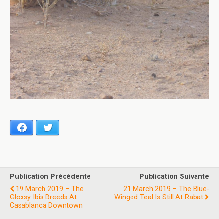
Facebook
Twitter
Publication Précédente
Publication Suivante
19 March 2019 – The
21 March 2019 – The Blue-
Glossy Ibis Breeds At
Winged Teal Is Still At Rabat
Casablanca Downtown