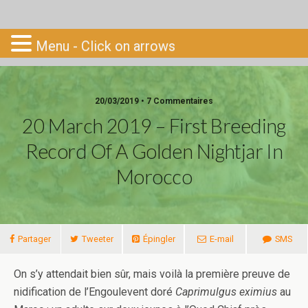
Go-South
Menu - Click on arrows
20/03/2019 • 7 Commentaires
20 March 2019 – First Breeding
Record Of A Golden Nightjar In
Morocco
Partager
Tweeter
Épingler
E-mail
SMS
On s’y attendait bien sûr, mais voilà la première preuve de
nidification de l’Engoulevent doré
Caprimulgus eximius
au