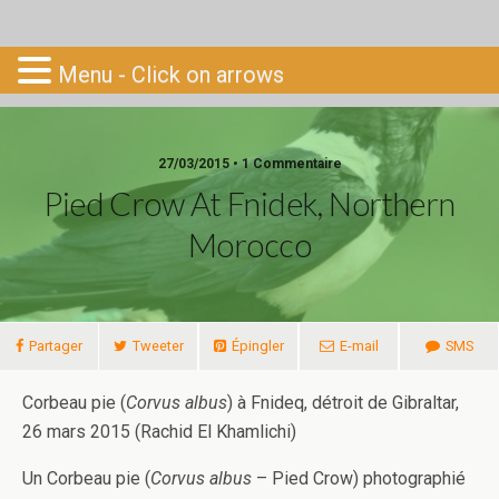
Go-South
Menu - Click on arrows
27/03/2015 • 1 Commentaire
Pied Crow At Fnidek, Northern
Morocco
Partager
Tweeter
Épingler
E-mail
SMS
Corbeau pie (
Corvus albus
) à Fnideq, détroit de Gibraltar,
26 mars 2015 (Rachid El Khamlichi)
Un Corbeau pie (
Corvus albus
– Pied Crow) photographié