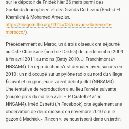
sur le dépotoir de Fnidek hier 26 mars parmi des
Goélands leucophées et des Grands Corbeaux (Rachid El
Khamlichi & Mohamed Amezian,
https://magornitho.org/2015/03/corvus-albus-north-
morocco/
).
Précédemment au Maroc, un à trois oiseaux ont séjourné
au Café Chtoukane (nord de Dakhla) de mi-décembre 2009
à fin avril 2011 au moins (Batty 2010, J. Franchimont
in
NNSAM4). La reproduction s’est déroulée avec succès en
2010 : un nid occupé sur un pylône radio au nord du village
fin avril et un gros jeune volant début juillet (NNSAM3).
Une tentative de reproduction a eu lieu l’année suivante
(couple près du nid le 6 avril – P. Castell
et al. in
NNSAM4). Iméd Essetti (
in
Facebook) cite également une
observation de deux oiseaux en novembre 2010 sur le
gazon à Madhiak « Rincon », se nourrissant dans un jardin.