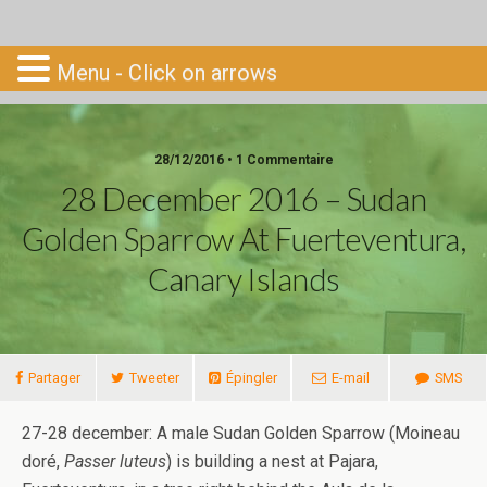
Go-South
Menu - Click on arrows
28/12/2016 • 1 Commentaire
28 December 2016 – Sudan
Golden Sparrow At Fuerteventura,
Canary Islands
Partager
Tweeter
Épingler
E-mail
SMS
27-28 december: A male Sudan Golden Sparrow (Moineau
doré,
Passer luteus
) is building a nest at Pajara,