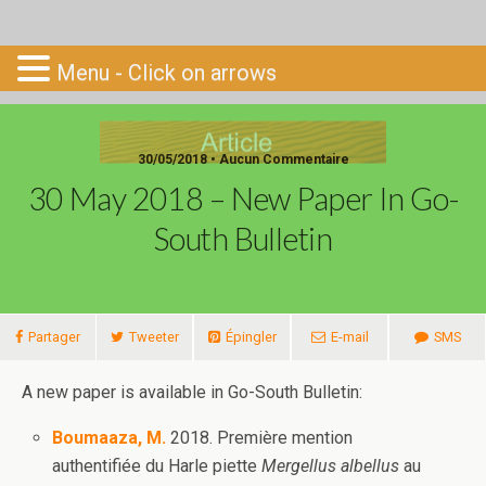
Go-South
Menu - Click on arrows
30/05/2018 • Aucun Commentaire
30 May 2018 – New Paper In Go-
South Bulletin
Partager
Tweeter
Épingler
E-mail
SMS
A new paper is available in Go-South Bulletin:
Boumaaza, M.
2018. Première mention
authentifiée du Harle piette
Mergellus albellus
au