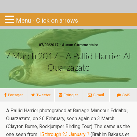
Go-South
Menu - Click on arrows
07/03/2017 • Aucun Commentaire
7 March 2017 – A Pallid Harrier At
Ouarzazate
Partager
Tweeter
Épingler
E-mail
SMS
A Pallid Harrier photograhed at Barrage Mansour Eddahbi,
Ouarzazate, on 26 February, seen again on 3 March
(Clayton Burne, Rockjumper Birding Tour). The same as the
one seen from
15 through 23 January ?
(Brahim Bakass
et