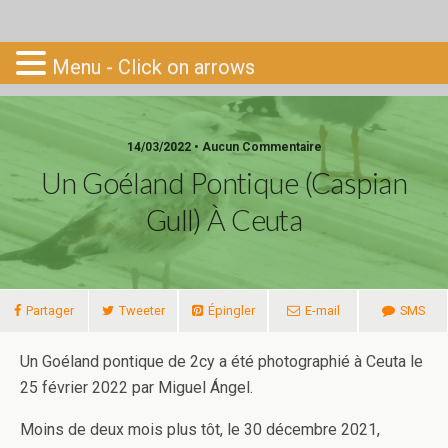
Go-South
Menu - Click on arrows
14/03/2022 • Aucun Commentaire
Un Goéland Pontique (Caspian
Gull) À Ceuta
Partager
Tweeter
Épingler
E-mail
SMS
Un Goéland pontique de 2cy a été photographié à Ceuta le
25 février 2022 par Miguel Ángel.
Moins de deux mois plus tôt, le 30 décembre 2021,