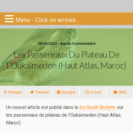
Go-South
Menu - Click on arrows
08/06/2023 • Aucun Commentaire
Les Passereaux Du Plateau De
L’Oukaïmeden (Haut Atlas, Maroc)
Partager
Tweeter
Épingler
E-mail
SMS
Un nouvel article est publié dans le
Go-South Bulletin
sur
les passereaux du plateau de l’Oukaïmeden (Haut Atlas,
Maroc).