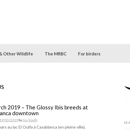
 & Other Wildlife
The MRBC
For birders
US
ch 2019 – The Glossy Ibis breeds at
lanca downtown
19/03/2019
by
Go-South
SE
ars au lac El Oulfa à Casablanca (en pleine ville),