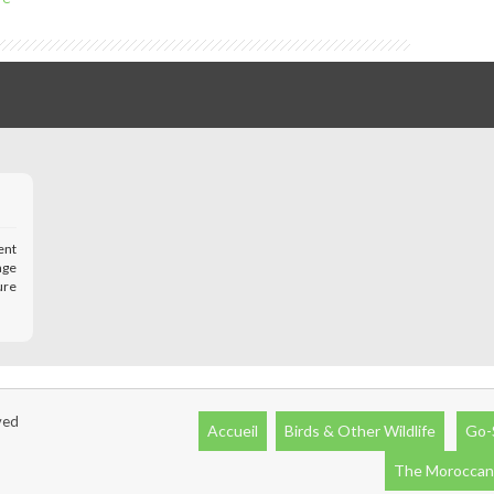
ent
age
ure
ved
Accueil
Birds & Other Wildlife
Go-
The Moroccan