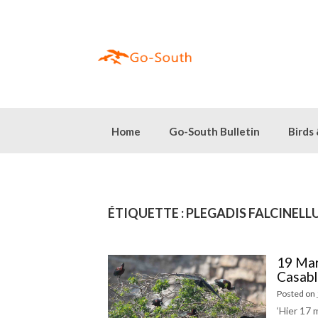
Skip
to
content
Home
Go-South Bulletin
Birds
ÉTIQUETTE :
PLEGADIS FALCINELL
19 Mar
Casab
Posted on
‘Hier 17 m