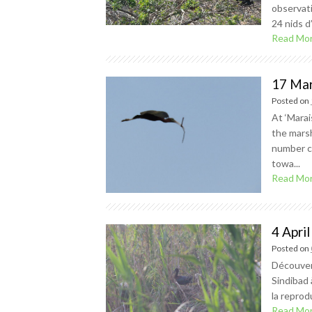
observati
24 nids d’
Read Mo
17 Mar
Posted on
At ‘Marai
the marsh
number c
towa...
Read Mo
4 Apri
Posted on
Découvert
Sindibad 
la reprod
Read Mo