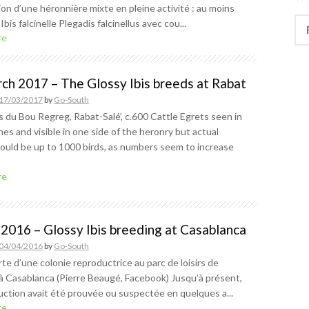
on d’une héronnière mixte en pleine activité : au moins
Rec
Ibis falcinelle Plegadis falcinellus avec cou...
re
ch 2017 – The Glossy Ibis breeds at Rabat
17/03/2017
by
Go-South
s du Bou Regreg, Rabat-Salé’, c.600 Cattle Egrets seen in
es and visible in one side of the heronry but actual
ould be up to 1000 birds, as numbers seem to increase
re
l 2016 – Glossy Ibis breeding at Casablanca
04/04/2016
by
Go-South
e d’une colonie reproductrice au parc de loisirs de
à Casablanca (Pierre Beaugé, Facebook) Jusqu’à présent,
uction avait été prouvée ou suspectée en quelques a...
re