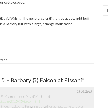
our cette espèce.
Rec
 (David Walsh). The general color (light grey above, light buff
nds a Barbary but with a large, strange moustache….
rbarie
5 – Barbary (?) Falcon at Rissani
”
03/05/2015
l Khamlichi (per David Walsh, and
pot.com/2015/05/falcon.html
):
thought about a Peregrine as well, or at least some sort of a