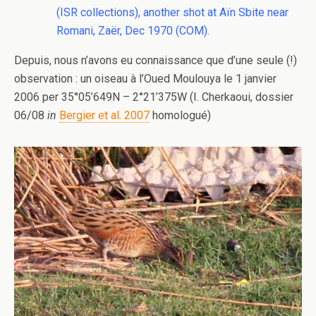
(ISR collections), another shot at Aïn Sbite near
Romani, Zaër, Dec 1970 (COM).
Depuis, nous n’avons eu connaissance que d’une seule (!)
observation : un oiseau à l’Oued Moulouya le 1 janvier
2006 per 35°05’649N – 2°21’375W (I. Cherkaoui, dossier
06/08
in
Bergier et al. 2007
homologué)