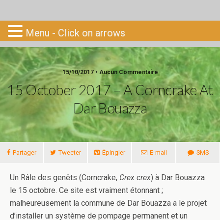
Go-South
Menu - Click on arrows
15/10/2017 • Aucun Commentaire
15 October 2017 – A Corncrake At
Dar Bouazza
Partager
Tweeter
Épingler
E-mail
SMS
Un Râle des genêts (Corncrake,
Crex crex
) à Dar Bouazza
le 15 octobre. Ce site est vraiment étonnant ;
malheureusement la commune de Dar Bouazza a le projet
d’installer un système de pompage permanent et un