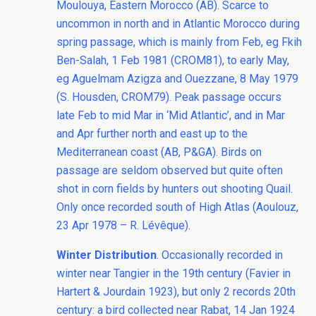
Moulouya, Eastern Morocco (AB). Scarce to
uncommon in north and in Atlantic Morocco during
spring passage, which is mainly from Feb, eg Fkih
Ben-Salah, 1 Feb 1981 (CROM81), to early May,
eg Aguelmam Azigza and Ouezzane, 8 May 1979
(S. Housden, CROM79). Peak passage occurs
late Feb to mid Mar in ‘Mid Atlantic’, and in Mar
and Apr further north and east up to the
Mediterranean coast (AB, P&GA). Birds on
passage are seldom observed but quite often
shot in corn fields by hunters out shooting Quail.
Only once recorded south of High Atlas (Aoulouz,
23 Apr 1978 – R. Lévêque).
Winter Distribution
. Occasionally recorded in
winter near Tangier in the 19th century (Favier in
Hartert & Jourdain 1923), but only 2 records 20th
century: a bird collected near Rabat, 14 Jan 1924