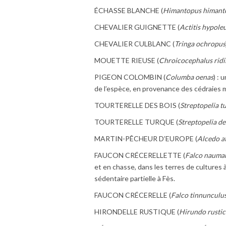
ÉCHASSE BLANCHE (
Himantopus himant
CHEVALIER GUIGNETTE (
Actitis hypole
CHEVALIER CULBLANC (
Tringa ochropus
MOUETTE RIEUSE (
Chroicocephalus rid
PIGEON COLOMBIN (
Columba oenas
) : 
de l’espèce, en provenance des cédraies 
TOURTERELLE DES BOIS (
Streptopelia t
TOURTERELLE TURQUE (
Streptopelia d
MARTIN-PÊCHEUR D’EUROPE (
Alcedo at
FAUCON CRÉCERELLETTE (
Falco nauma
et en chasse, dans les terres de cultures
sédentaire partielle à Fès.
FAUCON CRÉCERELLE (
Falco tinnunculu
HIRONDELLE RUSTIQUE (
Hirundo rustic