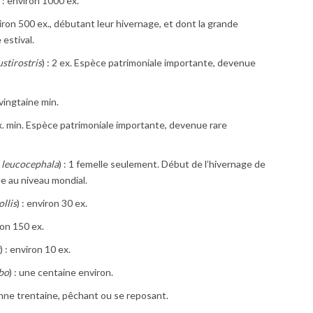
) : environ 1000 ex.
viron 500 ex., débutant leur hivernage, et dont la grande
 estival.
stirostris
) : 2 ex. Espèce patrimoniale importante, devenue
 vingtaine min.
ex. min. Espèce patrimoniale importante, devenue rare
 leucocephala
) : 1 femelle seulement. Début de l’hivernage de
e au niveau mondial.
llis
) : environ 30 ex.
ron 150 ex.
) : environ 10 ex.
bo
) : une centaine environ.
onne trentaine, pêchant ou se reposant.