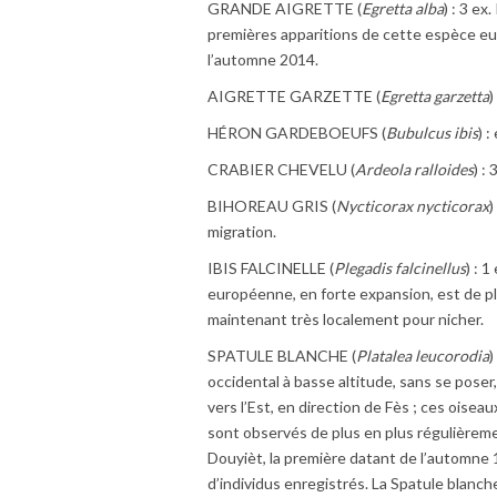
GRANDE AIGRETTE (
Egretta alba
) : 3 ex
premières apparitions de cette espèce e
l’automne 2014.
AIGRETTE GARZETTE (
Egretta garzetta
)
HÉRON GARDEBOEUFS (
Bubulcus ibis
) 
CRABIER CHEVELU (
Ardeola ralloides
) :
BIHOREAU GRIS (
Nycticorax nycticorax
)
migration.
IBIS FALCINELLE (
Plegadis falcinellus
) : 
européenne, en forte expansion, est de pl
maintenant très localement pour nicher.
SPATULE BLANCHE (
Platalea leucorodia
)
occidental à basse altitude, sans se poser,
vers l’Est, en direction de Fès ; ces oisea
sont observés de plus en plus régulièrement
Douyièt, la première datant de l’automne 
d’individus enregistrés. La Spatule blanc