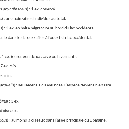
s arundinaceus
) : 1 ex. observé.
is
) : une quinzaine d’individus au total.
ca
) : 1 ex. en halte migratoire au bord du lac occidental.
ouple dans les broussailles à l’ouest du lac occidental.
 : 1 ex. (européen de passage ou hivernant).
: 7 ex. min.
ex. min.
arduelis
) : seulement 1 oiseau noté. L’espèce devient bien rare
bina
) : 1 ex.
 d’oiseaux.
icus
) : au moins 3 oiseaux dans l’allée principale du Domaine.