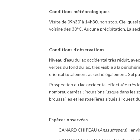
Conditions météorologiques
Visite de 09h30’ à 14h30’, non stop. Ciel quasi
voisine des 30°C. Aucune précipitation. La séc
Conditions d’observations
Niveau d’eau du lac occidental très réduit, a
vertes du fond du lac, très visible à la périp
oriental totalement asséché également. Sol p
Prospection du lac occidental effectuée très l
nombreux arrêts ; incursions jusque dans les z
broussailles et les roselières situés à l’ouest d
Espèces observées
CANARD CHIPEAU (
Anas strepera
) : env