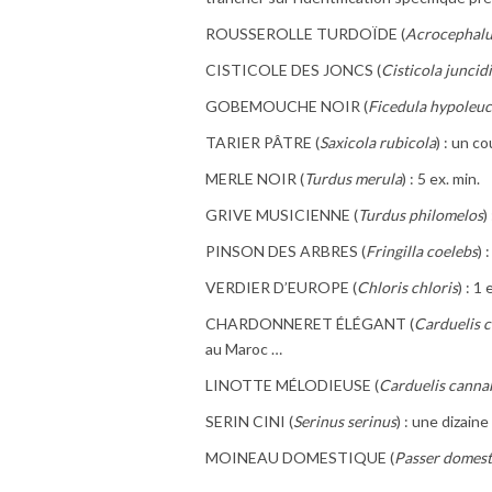
ROUSSEROLLE TURDOÏDE (
Acrocephalu
CISTICOLE DES JONCS (
Cisticola juncid
GOBEMOUCHE NOIR (
Ficedula hypoleu
TARIER PÂTRE (
Saxicola rubicola
) : un c
MERLE NOIR (
Turdus merula
) : 5 ex. min.
GRIVE MUSICIENNE (
Turdus philomelos
)
PINSON DES ARBRES (
Fringilla coelebs
) 
VERDIER D’EUROPE (
Chloris chloris
) : 1 
CHARDONNERET ÉLÉGANT (
Carduelis c
au Maroc …
LINOTTE MÉLODIEUSE (
Carduelis canna
SERIN CINI (
Serinus serinus
) : une dizaine
MOINEAU DOMESTIQUE (
Passer domest