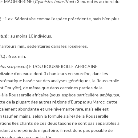
E MAGHRÉBINE (
Cyanistes teneriffae
) : 3 ex. notés au bord du
r
) : 1 ex. Sédentaire comme l’espèce précédente, mais bien plus
tus
) : au moins 10 individus.
 chanteurs min., sédentaires dans les roselières.
ita
) : 6 ex. min.
lus scirpaceus
) ET/OU ROUSSEROLLE AFRICAINE
e dizaine d’oiseaux, dont 3 chanteurs en sourdine, dans les
ystématique basée sur des analyses génétiques, la Rousserolle
nt Douyièt), de même que dans certaines parties de la
 à la Rousserolle africaine (sous-espèce particulière
ambiguus
),
tte de la plupart des autres régions d’Europe; au Maroc, cette
ocalement abondante et une hivernante rare, mais elle est
n (sauf en mains, selon la formule alaire) de la Rousserolle
rations (les chants de ces deux taxons ne sont pas séparables à
ndant à une période migratoire, il n’est donc pas possible de
récise des oiseaux contactés.