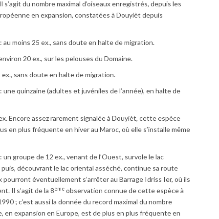
. Il s’agit du nombre maximal d’oiseaux enregistrés, depuis les
uropéenne en expansion, constatées à Douyièt depuis
 : au moins 25 ex., sans doute en halte de migration.
: environ 20 ex., sur les pelouses du Domaine.
 3 ex., sans doute en halte de migration.
 : une quinzaine (adultes et juvéniles de l’année), en halte de
1 ex. Encore assez rarement signalée à Douyièt, cette espèce
us en plus fréquente en hiver au Maroc, où elle s’installe même
 : un groupe de 12 ex., venant de l’Ouest, survole le lac
 puis, découvrant le lac oriental asséché, continue sa route
ux pourront éventuellement s’arrêter au Barrage Idriss Ier, où ils
ème
. Il s’agit de la 8
observation connue de cette espèce à
1990 ; c’est aussi la donnée du record maximal du nombre
he, en expansion en Europe, est de plus en plus fréquente en