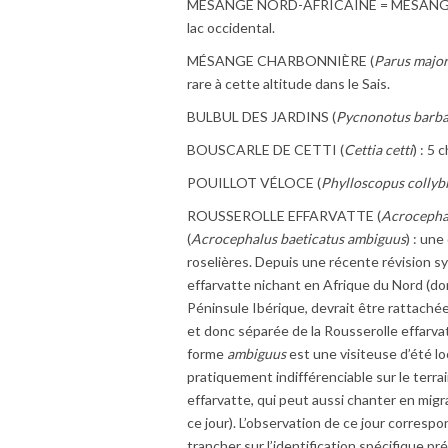
MÉSANGE NORD-AFRICAINE = MÉSANG
lac occidental.
MÉSANGE CHARBONNIÈRE (
Parus majo
rare à cette altitude dans le Sais.
BULBUL DES JARDINS (
Pycnonotus barba
BOUSCARLE DE CETTI (
Cettia cetti
) : 5
POUILLOT VÉLOCE (
Phylloscopus collyb
ROUSSEROLLE EFFARVATTE (
Acrocepha
(
Acrocephalus baeticatus ambiguus
) : un
roselières. Depuis une récente révision s
effarvatte nichant en Afrique du Nord (do
Péninsule Ibérique, devrait être rattachée
et donc séparée de la Rousserolle effarva
forme
ambiguus
est une visiteuse d’été l
pratiquement indifférenciable sur le terrai
effarvatte, qui peut aussi chanter en mig
ce jour). L’observation de ce jour correspo
trancher sur l’identification spécifique p