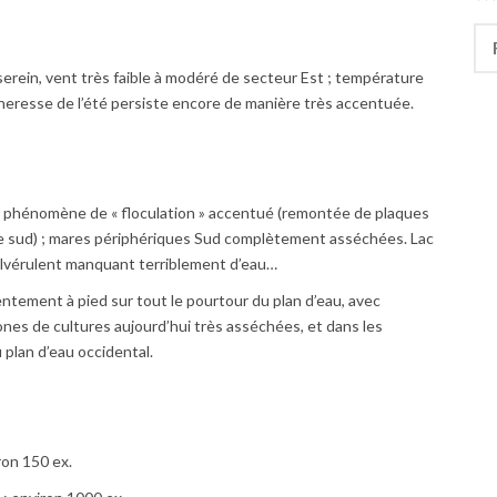
Rec
 serein, vent très faible à modéré de secteur Est ; température
heresse de l’été persiste encore de manière très accentuée.
vec phénomène de « floculation » accentué (remontée de plaques
hérie sud) ; mares périphériques Sud complètement asséchées. Lac
ulvérulent manquant terriblement d’eau…
entement à pied sur tout le pourtour du plan d’eau, avec
ones de cultures aujourd’hui très asséchées, et dans les
u plan d’eau occidental.
iron 150 ex.