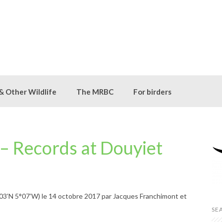
 & Other Wildlife
The MRBC
For birders
– Records at Douyiet
03’N 5°07’W) le 14 octobre 2017 par Jacques Franchimont et
SE