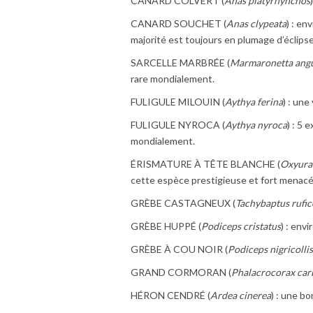
CANARD COLVERT (
Anas platyrhynchos
CANARD SOUCHET (
Anas clypeata
) : en
majorité est toujours en plumage d’éclipse
SARCELLE MARBRÉE (
Marmaronetta angu
rare mondialement.
FULIGULE MILOUIN (
Aythya ferina
) : une
FULIGULE NYROCA (
Aythya nyroca
) : 5 
mondialement.
ÉRISMATURE À TÊTE BLANCHE (
Oxyura
cette espèce prestigieuse et fort menacé
GRÈBE CASTAGNEUX (
Tachybaptus rufico
GRÈBE HUPPÉ (
Podiceps cristatus
) : envi
GRÈBE À COU NOIR (
Podiceps nigricollis
GRAND CORMORAN (
Phalacrocorax car
HÉRON CENDRÉ (
Ardea cinerea
) : une b