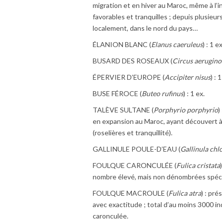
migration et en hiver au Maroc, même à l’in
favorables et tranquilles ; depuis plusie
localement, dans le nord du pays…
ÉLANION BLANC (
Elanus caeruleus
) : 1 
BUSARD DES ROSEAUX (
Circus aerugino
ÉPERVIER D’EUROPE (
Accipiter nisus
) : 
BUSE FÉROCE (
Buteo rufinus
) : 1 ex.
TALÈVE SULTANE (
Porphyrio porphyrio
)
en expansion au Maroc, ayant découvert à 
(roselières et tranquillité).
GALLINULE POULE-D’EAU (
Gallinula chl
FOULQUE CARONCULÉE (
Fulica cristata
nombre élevé, mais non dénombrées spéci
FOULQUE MACROULE (
Fulica atra
) : pr
avec exactitude ; total d’au moins 3000 i
caronculée.