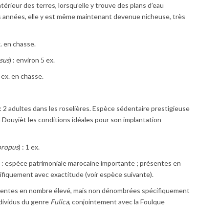
térieur des terres, lorsqu’elle y trouve des plans d’eau
urs années, elle y est même maintenant devenue nicheuse, très
ex. en chasse.
sus
) : environ 5 ex.
1 ex. en chasse.
 : 2 adultes dans les roselières. Espèce sédentaire prestigieuse
Douyièt les conditions idéales pour son implantation
oropus
) : 1 ex.
) : espèce patrimoniale marocaine importante ; présentes en
fiquement avec exactitude (voir espèce suivante).
ésentes en nombre élevé, mais non dénombrées spécifiquement
ndividus du genre
Fulica
, conjointement avec la Foulque