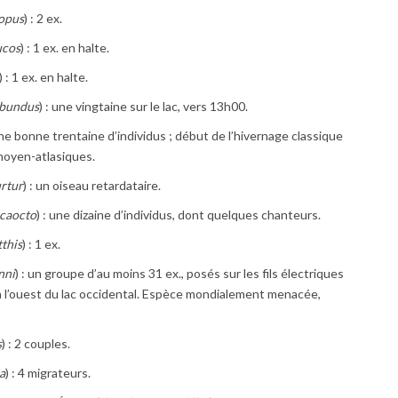
opus
) : 2 ex.
ucos
) : 1 ex. en halte.
) : 1 ex. en halte.
ibundus
) : une vingtaine sur le lac, vers 13h00.
une bonne trentaine d’individus ; début de l’hivernage classique
moyen-atlasiques.
urtur
) : un oiseau retardataire.
ecaocto
) : une dizaine d’individus, dont quelques chanteurs.
this
) : 1 ex.
nni
) : un groupe d’au moins 31 ex., posés sur les fils électriques
 à l’ouest du lac occidental. Espèce mondialement menacée,
s
) : 2 couples.
a
) : 4 migrateurs.