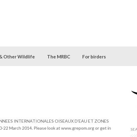
 & Other Wildlife
The MRBC
For birders
mes JOURNNEES INTERNATIONALES OISEAUX D’EAU ET ZONES
0-22 March 2014. Please look at
www.grepom.org
or get in
SE