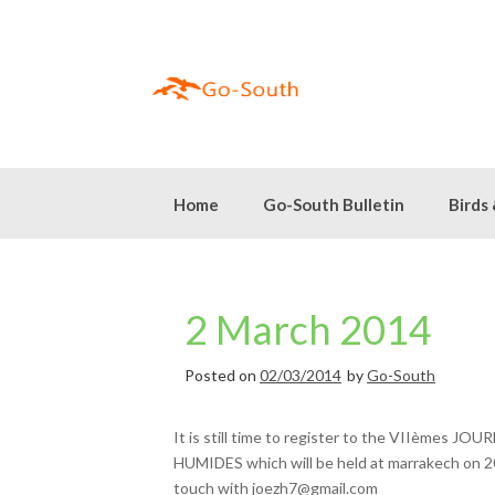
Skip
to
content
Home
Go-South Bulletin
Birds
2 March 2014
Posted on
02/03/2014
by
Go-South
It is still time to register to the VIIè
HUMIDES which will be held at marrakech on 2
touch with joezh7@gmail.com