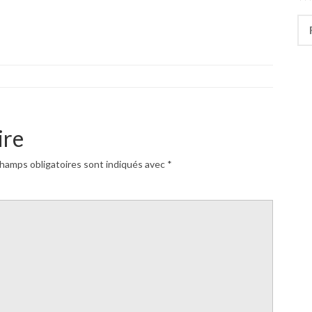
Rec
ire
hamps obligatoires sont indiqués avec
*