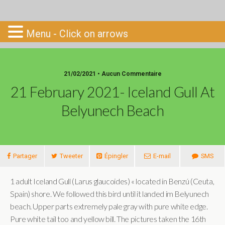
Go-South
Menu - Click on arrows
21/02/2021 • Aucun Commentaire
21 February 2021- Iceland Gull At
Belyunech Beach
Partager
Tweeter
Épingler
E-mail
SMS
1 adult Iceland Gull (Larus glaucoides) « located in Benzú (Ceuta,
Spain) shore. We followed this bird until it landed im Belyunech
beach. Upper parts extremely pale gray with pure white edge.
Pure white tail too and yellow bill. The pictures taken the 16th