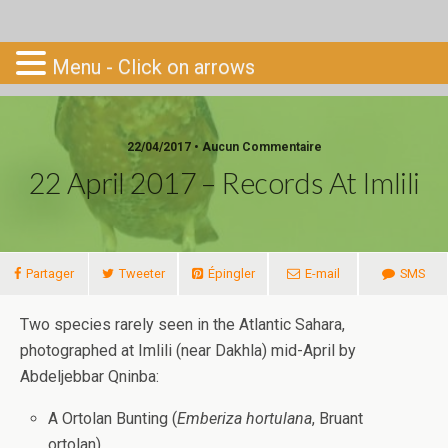
Go-South
Menu - Click on arrows
22/04/2017 • Aucun Commentaire
22 April 2017 – Records At Imlili
Partager
Tweeter
Épingler
E-mail
SMS
Two species rarely seen in the Atlantic Sahara,
photographed at Imlili (near Dakhla) mid-April by
Abdeljebbar Qninba:
A Ortolan Bunting (
Emberiza
hortula
na
, Bruant
ortolan)