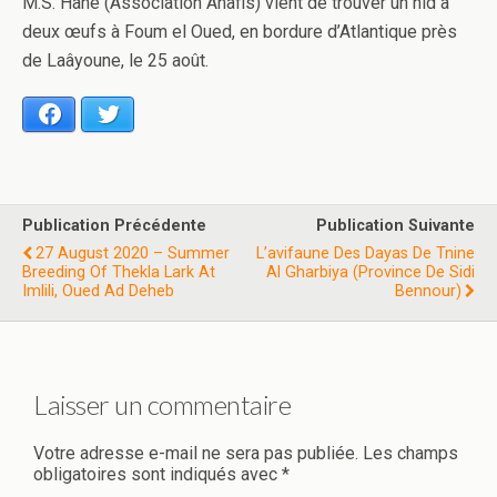
M.S. Hane (Association Anafis) vient de trouver un nid à
deux œufs à Foum el Oued, en bordure d’Atlantique près
de Laâyoune, le 25 août.
Facebook
Twitter
Publication Précédente
Publication Suivante
27 August 2020 – Summer
L’avifaune Des Dayas De Tnine
Breeding Of Thekla Lark At
Al Gharbiya (Province De Sidi
Imlili, Oued Ad Deheb
Bennour)
Laisser un commentaire
Votre adresse e-mail ne sera pas publiée.
Les champs
obligatoires sont indiqués avec
*