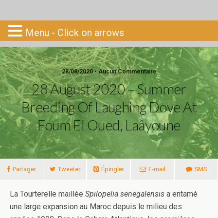
Go-South
Menu - Click on arrows
28/08/2020 • Aucun Commentaire
28 August 2020 – Summer
Breeding Of Laughing Dove At
Foum El Oued, Laâyoune
Partager
Tweeter
Épingler
E-mail
SMS
La Tourterelle maillée
Spilopelia senegalensis
a entamé
une large expansion au Maroc depuis le milieu des