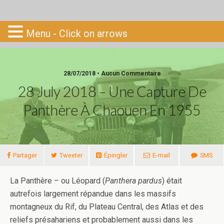
Go-South
Menu - Click on arrows
28/07/2018 • Aucun Commentaire
28 July 2018 – Une Capture De
Panthère À Chaouen En 1955
Partager
Tweeter
Épingler
E-mail
SMS
La Panthère – ou Léopard (
Panthera pardus
) était
autrefois largement répandue dans les massifs
montagneux du Rif, du Plateau Central, des Atlas et des
reliefs présahariens et probablement aussi dans les