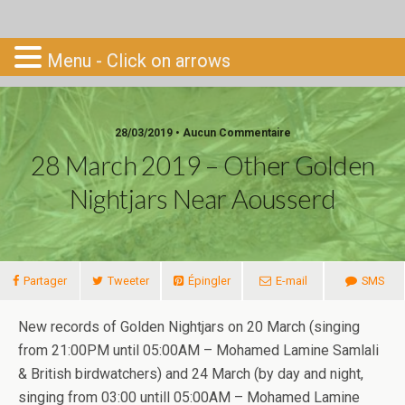
Go-South
Menu - Click on arrows
28/03/2019 • Aucun Commentaire
28 March 2019 – Other Golden
Nightjars Near Aousserd
Partager
Tweeter
Épingler
E-mail
SMS
New records of Golden Nightjars on 20 March (singing
from 21:00PM until 05:00AM – Mohamed Lamine Samlali
& British birdwatchers) and 24 March (by day and night,
singing from 03:00 untill 05:00AM – Mohamed Lamine