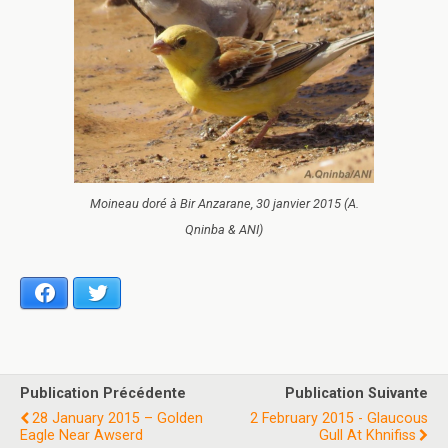
Moineau doré à Bir Anzarane, 30 janvier 2015 (A.
Qninba & ANI)
Facebook
Twitter
Publication Précédente
Publication Suivante
28 January 2015 – Golden
2 February 2015 - Glaucous
Eagle Near Awserd
Gull At Khnifiss