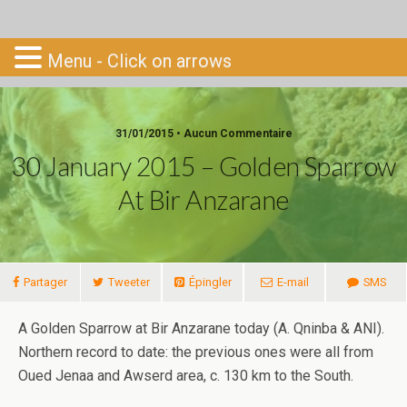
Go-South
Menu - Click on arrows
31/01/2015 • Aucun Commentaire
30 January 2015 – Golden Sparrow
At Bir Anzarane
Partager
Tweeter
Épingler
E-mail
SMS
A Golden Sparrow at Bir Anzarane today (A. Qninba & ANI).
Northern record to date: the previous ones were all from
Oued Jenaa and Awserd area, c. 130 km to the South.