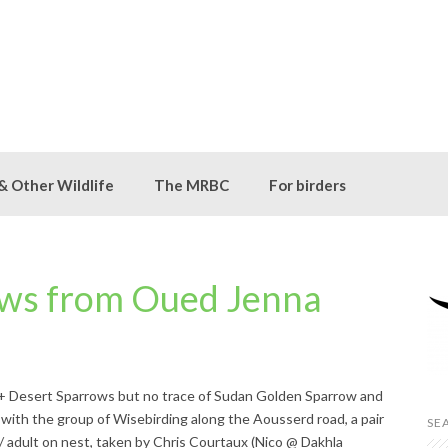
 & Other Wildlife
The MRBC
For birders
ews from Oued Jenna
0+ Desert Sparrows but no trace of Sudan Golden Sparrow and
, with the group of Wisebirding along the Aousserd road, a pair
SE
/ adult on nest, taken by Chris Courtaux (Nico @ Dakhla