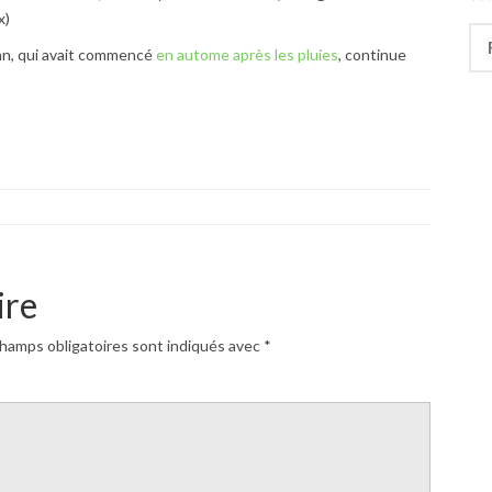
x)
Rec
nn, qui avait commencé
en autome après les pluies
, continue
ire
hamps obligatoires sont indiqués avec
*