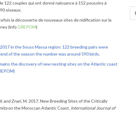
n de 122 couples qui ont donné naissance à 152 poussins à
Rec
 590 oiseaux.
fois la découverte de nouveaux sites de nidification sur la
lney (info
GREPOM
)
n 2017 in the Souss Massa region: 122 breeding pairs were
he end of the season the number was around 590 birds.
mains the discovery of new nesting sites on the Atlantic coast
REPOM
)
W. and Znari, M. 2017. New Breeding Sites of the Critically
mita
on the Moroccan Atlantic Coast.
International Journal of