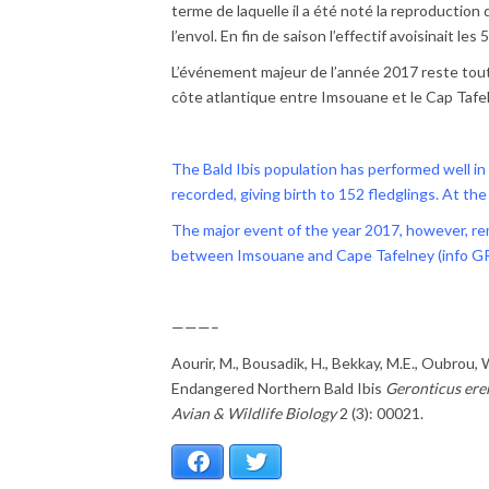
terme de laquelle il a été noté la reproductio
l’envol. En fin de saison l’effectif avoisinait les
L’événement majeur de l’année 2017 reste toute
côte atlantique entre Imsouane et le Cap Tafe
The Bald Ibis population has performed well i
recorded, giving birth to 152 fledglings. At t
The major event of the year 2017, however, re
between Imsouane and Cape Tafelney (info
G
———–
Aourir, M., Bousadik, H., Bekkay, M.E., Oubrou, 
Endangered Northern Bald Ibis
Geronticus ere
Avian & Wildlife Biology
2 (3): 00021.
Facebook
Twitter