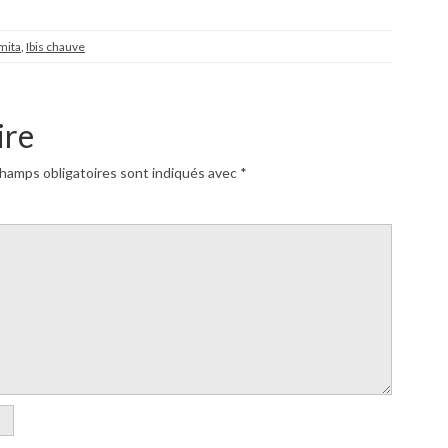
mita
,
Ibis chauve
ire
hamps obligatoires sont indiqués avec
*