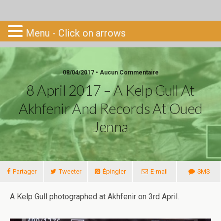
Go-South
Menu - Click on arrows
08/04/2017 • Aucun Commentaire
8 April 2017 – A Kelp Gull At
Akhfenir And Records At Oued
Jenna
Partager
Tweeter
Épingler
E-mail
SMS
A Kelp Gull photographed at Akhfenir on 3rd April.