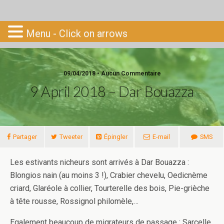
Go-South
Menu - Click on arrows
09/04/2018 • Aucun Commentaire
9 April 2018 – Dar Bouazza
Partager
Tweeter
Épingler
E-mail
SMS
Les estivants nicheurs sont arrivés à Dar Bouazza :
Blongios nain (au moins 3 !), Crabier chevelu, Oedicnème
criard, Glaréole à collier, Tourterelle des bois, Pie-grièche
à tête rousse, Rossignol philomèle,…
Egalement beaucoup de migrateurs de passage : Sarcelle