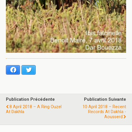
Facebook
Twitter
Publication Précédente
Publication Suivante
8 April 2018 – A Ring Ouzel
10 April 2018 – Recent
At Dakhla
Records At Dakhla -
Aousserd