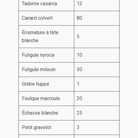
Tadorne casarca
12
Canard colvert
80
Érismature à tête
5
blanche
Fuligule nyroca
10
Fuligule milouin
30
Grèbe huppé
1
Foulque macroule
20
Échasse blanche
25
Petit gravelot
3