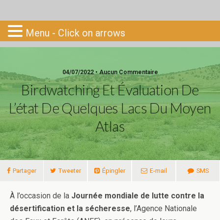
Go-South
Menu - Click on arrows
04/07/2022 • Aucun Commentaire
Birdwatching Et Évaluation De
L’état De Quelques Lacs Du Moyen
Atlas
Partager
Tweeter
Épingler
E-mail
SMS
À l’occasion de la
Journée mondiale de lutte contre la
désertification et la sécheresse
, l’Agence Nationale