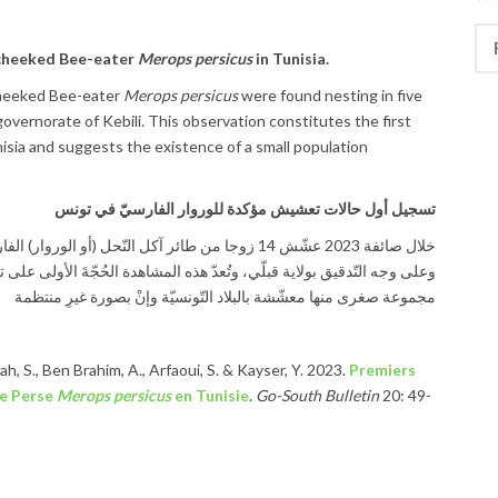
Rec
-cheeked Bee-eater
Merops persicus
in Tunisia.
cheeked Bee-eater
Merops persicus
were found nesting in five
 governorate of Kebili. This observation constitutes the first
nisia and suggests the existence of a small population
تسجيل أول حالات تعشيش مؤكدة للوروار الفارسيّ في تونس
خلال صائفة 2023 عشّش 14 زوجا من طائر آكل النّحل (أ،
وعلى وجه التّدقيق بولاية قبلّي، وتُعدّ هذه المشاهدة الحُجّةَ الأولى على 
مجموعة صغرى منها معشّشة بالبلاد التّونسيّة وإنْ بصورة غيرِ منتظمة
ah, S., Ben Brahim, A., Arfaoui, S. & Kayser, Y. 2023.
Premiers
de Perse
Merops persicus
en Tunisie
.
Go-South Bulletin
20: 49-