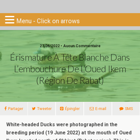
Go-South
Menu - Click on arrows
27/06/2022 • Aucun Commentaire
Érismature À Tête Blanche Dans
L’embouchure De L’Oued Ikem
(région De Rabat)
Partager
Tweeter
Épingler
E-mail
SMS
White-headed Ducks were photographed in the
breeding period (19 June 2022) at the mouth of Oued