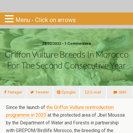
Go-South
Menu - Click on arrows
28/02/2022 • 1 Commentaire
Griffon Vulture Breeds In Morocco
For The Second Consecutive Year
Partager
Tweeter
Épingler
E-mail
SMS
Since the launch of
the Griffon Vulture reintroduction
programme in 2020
at the protected area of Jbel Moussa
by the Department of Water and Forests in partnership
with GREPOM/Birdlife Morocco, the breeding of the