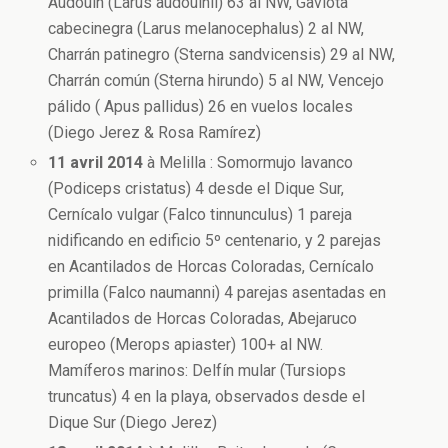
Audouín (Larus audouinii) 63 al NW, Gaviota
cabecinegra (Larus melanocephalus) 2 al NW,
Charrán patinegro (Sterna sandvicensis) 29 al NW,
Charrán común (Sterna hirundo) 5 al NW, Vencejo
pálido ( Apus pallidus) 26 en vuelos locales
(Diego Jerez & Rosa Ramírez)
11 avril 2014
à Melilla : Somormujo lavanco
(Podiceps cristatus) 4 desde el Dique Sur,
Cernícalo vulgar (Falco tinnunculus) 1 pareja
nidificando en edificio 5º centenario, y 2 parejas
en Acantilados de Horcas Coloradas, Cernícalo
primilla (Falco naumanni) 4 parejas asentadas en
Acantilados de Horcas Coloradas, Abejaruco
europeo (Merops apiaster) 100+ al NW.
Mamíferos marinos: Delfín mular (Tursiops
truncatus) 4 en la playa, observados desde el
Dique Sur (Diego Jerez)