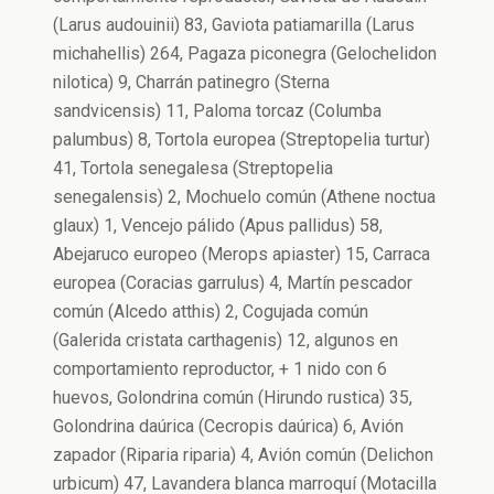
(Larus audouinii) 83, Gaviota patiamarilla (Larus
michahellis) 264, Pagaza piconegra (Gelochelidon
nilotica) 9, Charrán patinegro (Sterna
sandvicensis) 11, Paloma torcaz (Columba
palumbus) 8, Tortola europea (Streptopelia turtur)
41, Tortola senegalesa (Streptopelia
senegalensis) 2, Mochuelo común (Athene noctua
glaux) 1, Vencejo pálido (Apus pallidus) 58,
Abejaruco europeo (Merops apiaster) 15, Carraca
europea (Coracias garrulus) 4, Martín pescador
común (Alcedo atthis) 2, Cogujada común
(Galerida cristata carthagenis) 12, algunos en
comportamiento reproductor, + 1 nido con 6
huevos, Golondrina común (Hirundo rustica) 35,
Golondrina daúrica (Cecropis daúrica) 6, Avión
zapador (Riparia riparia) 4, Avión común (Delichon
urbicum) 47, Lavandera blanca marroquí (Motacilla