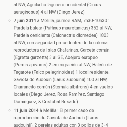
al NW, Aguilucho lagunero occidental (Circus
aeruginosus) 4 al NW (Diego Jerez)
7 juin 2014
à Melilla, journée RAM, 7h30-10h30 :
Pardela balear (Puffinus mauretanicus) 352 al NW,
Pardela cenicienta (Calonectris diomedea) 1803
al NW, con seguridad procedentes de la colonia
reproductora de Islas Chafarinas, Garceta común
(Egretta garzetta) 3 al SE, Abejero europeo
(Pernis apivorus) 2 en migración al NW, Halcón de
Tagarote (Falco pelegrinoides) 1 local residente,
Gaviota de Audouín (Larus audouinii) 100 al NW,
Charrancito común (Sternula albifrons) 4 en vuelos
locales (Diego Jerez, Rosa Ramírez, Santiago
Domínguez, & Cristóbal Rosado)
11 juin 2014
à Melilla : El primer caso de
reproducción de Gaviota de Audouín (Larus
audouinii), 2 parejas adultas con 3 pollos de 3-4