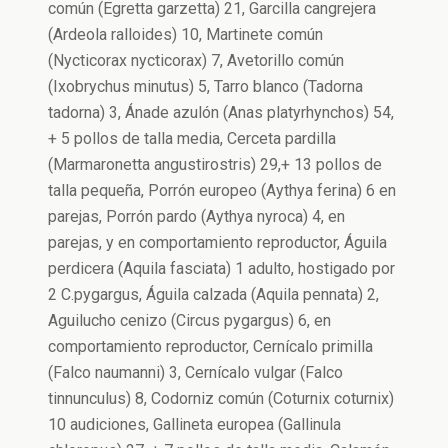
común (Egretta garzetta) 21, Garcilla cangrejera
(Ardeola ralloides) 10, Martinete común
(Nycticorax nycticorax) 7, Avetorillo común
(Ixobrychus minutus) 5, Tarro blanco (Tadorna
tadorna) 3, Ánade azulón (Anas platyrhynchos) 54,
+ 5 pollos de talla media, Cerceta pardilla
(Marmaronetta angustirostris) 29,+ 13 pollos de
talla pequeña, Porrón europeo (Aythya ferina) 6 en
parejas, Porrón pardo (Aythya nyroca) 4, en
parejas, y en comportamiento reproductor, Águila
perdicera (Aquila fasciata) 1 adulto, hostigado por
2 C.pygargus, Águila calzada (Aquila pennata) 2,
Aguilucho cenizo (Circus pygargus) 6, en
comportamiento reproductor, Cernícalo primilla
(Falco naumanni) 3, Cernícalo vulgar (Falco
tinnunculus) 8, Codorniz común (Coturnix coturnix)
10 audiciones, Gallineta europea (Gallinula