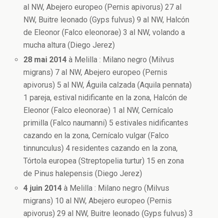
al NW, Abejero europeo (Pernis apivorus) 27 al
NW, Buitre leonado (Gyps fulvus) 9 al NW, Halcón
de Eleonor (Falco eleonorae) 3 al NW, volando a
mucha altura (Diego Jerez)
28 mai 2014
à Melilla : Milano negro (Milvus
migrans) 7 al NW, Abejero europeo (Pernis
apivorus) 5 al NW, Águila calzada (Aquila pennata)
1 pareja, estival nidificante en la zona, Halcón de
Eleonor (Falco eleonorae) 1 al NW, Cernícalo
primilla (Falco naumanni) 5 estivales nidificantes
cazando en la zona, Cernícalo vulgar (Falco
tinnunculus) 4 residentes cazando en la zona,
Tórtola europea (Streptopelia turtur) 15 en zona
de Pinus halepensis (Diego Jerez)
4 juin 2014
à Melilla : Milano negro (Milvus
migrans) 10 al NW, Abejero europeo (Pernis
apivorus) 29 al NW, Buitre leonado (Gyps fulvus) 3