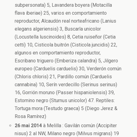
subpersonata) 5, Lavandera boyera (Motacilla
flava iberiae) 25, varios en comportamiento
reproductor, Alcaudón real norteafricano (Lanius
elegans algeriensis) 3, Buscarla unicolor
(Locustella luscinoides) 8, Cetia ruiseñor (Cetia
cetti) 10, Cisticola buitrón (Cisticola juncidis) 22,
algunos en comportamiento reproductor,
Escribano triguero (Emberiza calandra) 5, Jilgero
europeo (Carduelis carduelis) 30, Verderón común
(Chloris chloris) 21, Pardillo común (Carduelis
cannabina) 10, Serín verdecillo (Serinus serinus)
16, Gorrión moruno (Passer hispaniolensis) 39,
Estornino negro (Sturnus unicolor) 47. Reptiles:
Tortuga mora (Testudo graeca) 5 (Diego Jerez &
Rosa Ramírez)
26 mai 2014
à Melilla : Gavilán común (Accipiter
nisus) 2 al NW, Milano negro (Milvus migrans) 19