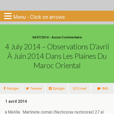
Go-South
Menu - Click on arrows
04/07/2014 • Aucun Commentaire
4 July 2014 – Observations D’avril
À Juin 2014 Dans Les Plaines Du
Maroc Oriental
Partager
Tweeter
Épingler
E-mail
SMS
1 avril 2014
à Melilla : Martinete común (Nycticorax nycticorax) 27 al