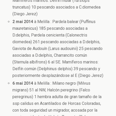
Mamíferos marinos: Delfín mular (Tursiops
truncatus) 10 pescando asociados a C.diomedea
(Diego Jerez)
2 mai 2014
à Melilla : Pardela balear (Puffinus
mauretanicus) 185 pescando asociadas a
D.delphis, Pardela cenicienta (Calonectris
diomedea) 261 pescando asociadas a D.delphis,
Gaviota de Audouín (Larus audouinii) 25 pescando
asociadas a D.delphis, Charrancito común
(Sternula albifrons) 6 al SE. Mamíferos marinos:
Delfín común (Delphinus delphis) 39 pescando y
posteriormente desplazándose al E (Diego Jerez)
6 mai 2014
à Melilla : Milano negro (Milvus
migrans) 51 al NW, Halcón peregrino (Falco
peregrinus) 1 hembra adulta de gran tamaño de la
ssp calidus en Acantilados de Horcas Coloradas,
con toda seguridad un migrador, acosada por la