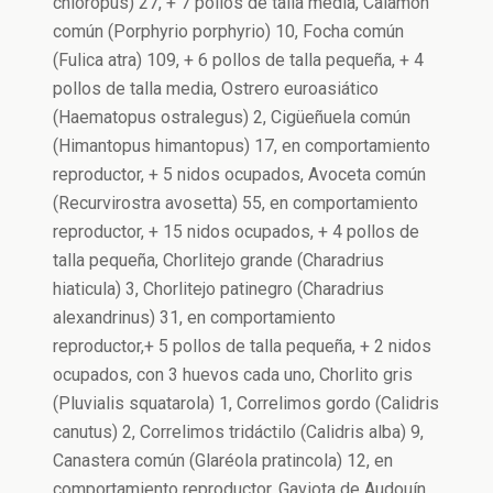
chloropus) 27, + 7 pollos de talla media, Calamón
común (Porphyrio porphyrio) 10, Focha común
(Fulica atra) 109, + 6 pollos de talla pequeña, + 4
pollos de talla media, Ostrero euroasiático
(Haematopus ostralegus) 2, Cigüeñuela común
(Himantopus himantopus) 17, en comportamiento
reproductor, + 5 nidos ocupados, Avoceta común
(Recurvirostra avosetta) 55, en comportamiento
reproductor, + 15 nidos ocupados, + 4 pollos de
talla pequeña, Chorlitejo grande (Charadrius
hiaticula) 3, Chorlitejo patinegro (Charadrius
alexandrinus) 31, en comportamiento
reproductor,+ 5 pollos de talla pequeña, + 2 nidos
ocupados, con 3 huevos cada uno, Chorlito gris
(Pluvialis squatarola) 1, Correlimos gordo (Calidris
canutus) 2, Correlimos tridáctilo (Calidris alba) 9,
Canastera común (Glaréola pratincola) 12, en
comportamiento reproductor, Gaviota de Audouín