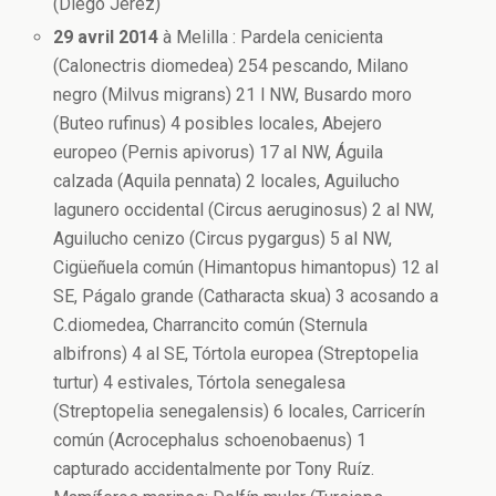
(Diego Jerez)
29 avril 2014
à Melilla : Pardela cenicienta
(Calonectris diomedea) 254 pescando, Milano
negro (Milvus migrans) 21 l NW, Busardo moro
(Buteo rufinus) 4 posibles locales, Abejero
europeo (Pernis apivorus) 17 al NW, Águila
calzada (Aquila pennata) 2 locales, Aguilucho
lagunero occidental (Circus aeruginosus) 2 al NW,
Aguilucho cenizo (Circus pygargus) 5 al NW,
Cigüeñuela común (Himantopus himantopus) 12 al
SE, Págalo grande (Catharacta skua) 3 acosando a
C.diomedea, Charrancito común (Sternula
albifrons) 4 al SE, Tórtola europea (Streptopelia
turtur) 4 estivales, Tórtola senegalesa
(Streptopelia senegalensis) 6 locales, Carricerín
común (Acrocephalus schoenobaenus) 1
capturado accidentalmente por Tony Ruíz.