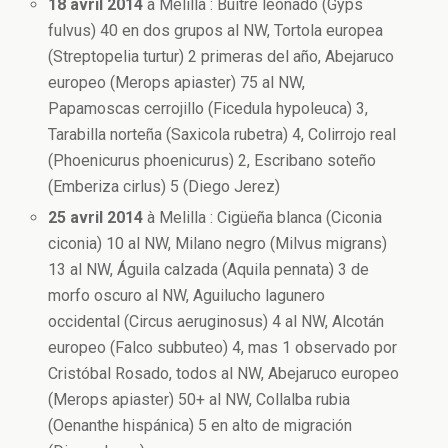
18 avril 2014
à Melilla : Buitre leonado (Gyps
fulvus) 40 en dos grupos al NW, Tortola europea
(Streptopelia turtur) 2 primeras del año, Abejaruco
europeo (Merops apiaster) 75 al NW,
Papamoscas cerrojillo (Ficedula hypoleuca) 3,
Tarabilla norteña (Saxicola rubetra) 4, Colirrojo real
(Phoenicurus phoenicurus) 2, Escribano soteño
(Emberiza cirlus) 5 (Diego Jerez)
25 avril 2014
à Melilla : Cigüeña blanca (Ciconia
ciconia) 10 al NW, Milano negro (Milvus migrans)
13 al NW, Águila calzada (Aquila pennata) 3 de
morfo oscuro al NW, Aguilucho lagunero
occidental (Circus aeruginosus) 4 al NW, Alcotán
europeo (Falco subbuteo) 4, mas 1 observado por
Cristóbal Rosado, todos al NW, Abejaruco europeo
(Merops apiaster) 50+ al NW, Collalba rubia
(Oenanthe hispánica) 5 en alto de migración