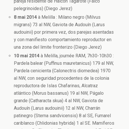
pareja residente de Halcón Tagarote (Falco
pelegrinoides) (Diego Jerez)
8 mai 2014
à Melilla : Milano negro (Milvus
migrans) 73 al NW, Gaviota de Audouín (Larus
audouinii) por primera vez, dos parejas asentadas
y con manifiesto comportamiento reproductor en
una zona del limite fronterizo (Diego Jerez)
10 mai 2014
à Melilla, journée RAM, 7h30-10h30 :
Pardela balear (Puffinus mauretanicus) 179 al NW,
Pardela cenicienta (Calonectris diomedea) 1970
al NW, con seguridad procedentes de la colonia
reproductora de Islas Chafarinas, Alcatraz
atlántico (Morus bassanus) 19 al NW, Págalo
grande (Catharacta skua) 4 al NW, Gaviota de
Audouín (Larus audouinii) 12 al NW, Charrán
patinegro (Sterna sandvicensis) 8 al SE, Fumarel
cariblanco (Chlidonias hybrida) 1 al SE. Mamíferos