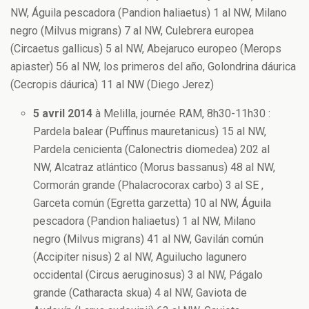
NW, Águila pescadora (Pandion haliaetus) 1 al NW, Milano
negro (Milvus migrans) 7 al NW, Culebrera europea
(Circaetus gallicus) 5 al NW, Abejaruco europeo (Merops
apiaster) 56 al NW, los primeros del año, Golondrina dáurica
(Cecropis dáurica) 11 al NW (Diego Jerez)
5 avril 2014
à Melilla, journée RAM, 8h30-11h30 :
Pardela balear (Puffinus mauretanicus) 15 al NW,
Pardela cenicienta (Calonectris diomedea) 202 al
NW, Alcatraz atlántico (Morus bassanus) 48 al NW,
Cormorán grande (Phalacrocorax carbo) 3 al SE ,
Garceta común (Egretta garzetta) 10 al NW, Águila
pescadora (Pandion haliaetus) 1 al NW, Milano
negro (Milvus migrans) 41 al NW, Gavilán común
(Accipiter nisus) 2 al NW, Aguilucho lagunero
occidental (Circus aeruginosus) 3 al NW, Págalo
grande (Catharacta skua) 4 al NW, Gaviota de