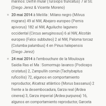
marinos: Delfín mular (Tursiops truncatus) 7 al SE
(Diego Jerez & Vicente Moreno)
20 mai 2014
à Melilla : Milano negro (Milvus
migrans) 49 al NW, Abejero europeo (Pernis
apivorus) 182 al NW, Aguilucho lagunero
occidental (Circus aeruginosus) 6 al NW, Alcotán
europeo (Falco subbuteo) 2 al NW, Paloma torcaz
(Columba palumbus) 4 en Pinus halepensis
(Diego Jerez)
24 mai 2014
à l’embouchure de la Moulouya
Saidia Ras el Ma : Somormujo lavanco (Podiceps
cristatus) 2, Zampullín común (Tachybaptus
ruficollis) 72, algunos en comportamiento
reproductor, Alcatraz atlántico (Morus bassanus) 2
frente a la desembocadura, Garza real (Ardea
cinerea) 3, Garza imperial (Ardea purpurea) 16,
algunos en comportamiento reproductor, Garceta