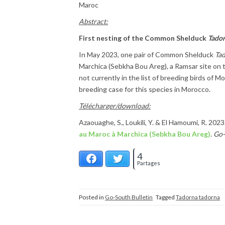
Maroc
Abstract:
First nesting of the Common Shelduck
Tador
In May 2023, one pair of Common Shelduck
Ta
Marchica (Sebkha Bou Areg), a Ramsar site on
not currently in the list of breeding birds of 
breeding case for this species in Morocco.
Télécharger/download:
Azaouaghe, S., Loukili, Y. & El Hamoumi, R. 2023
au Maroc à Marchica (Sebkha Bou Areg)
.
Go-
4
Facebook
Twitter
Partages
Posted in
Go-South Bulletin
Tagged
Tadorna tadorna