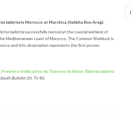
Rec
na tadorna
in Morocco at Marchica (Sebkha Bou Areg).
dorna tadorna
successfully nested at the coastal wetland of
 the Mediterranean coast of Morocco. The Common Shelduck is
Morocco and this observation represents the first proven
.
Première nidification du Tadorne de Belon
Tadorna tadorna
South Bulletin
20: 75-83.